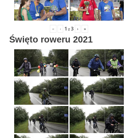
1
3
«
‹
›
»
z
Święto roweru 2021