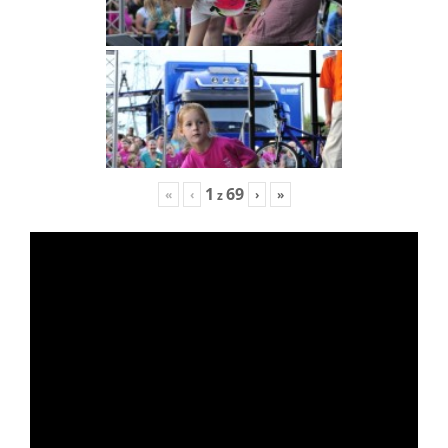
1
69
«
‹
›
»
z