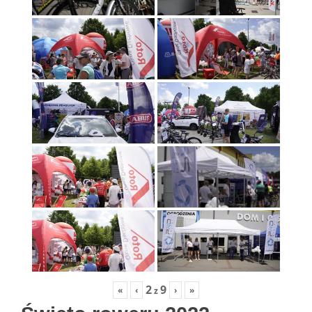
2
9
«
‹
›
»
z