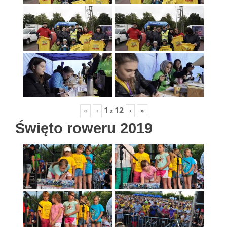
1
12
«
‹
›
»
z
Święto roweru 2019