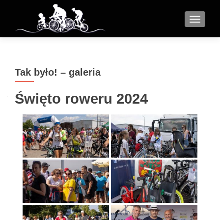
MENU
Tak było! – galeria
Święto roweru 2024