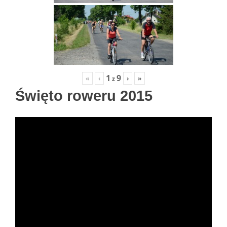
1
9
«
‹
›
»
z
Święto roweru 2015