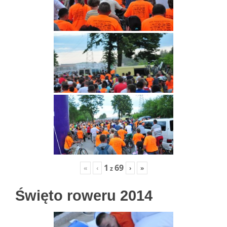
1
69
«
‹
›
»
z
Święto roweru 2014