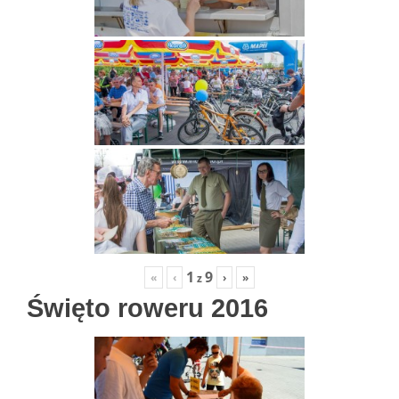
1
9
«
‹
›
»
z
Święto roweru 2016