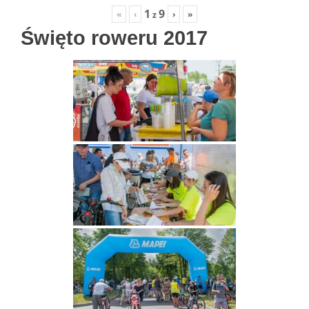
1
9
«
‹
›
»
z
Święto roweru 2017