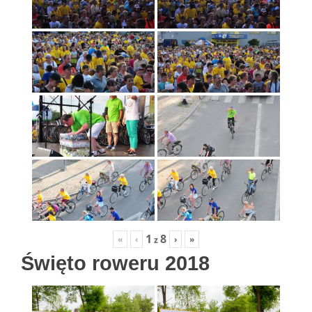
1
8
«
‹
›
»
z
Święto roweru 2018