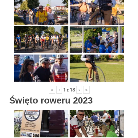
1
18
«
‹
›
»
z
Święto roweru 2023