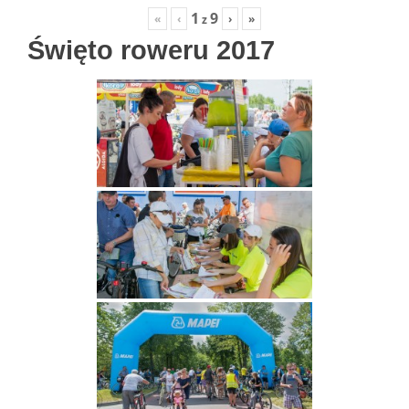
1
9
«
‹
›
»
z
Święto roweru 2017