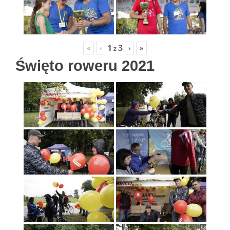
1
3
«
‹
›
»
z
Święto roweru 2021