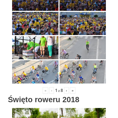
1
8
«
‹
›
»
z
Święto roweru 2018