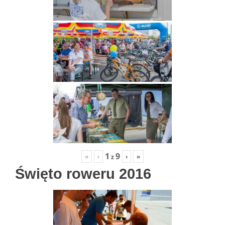
1
9
«
‹
›
»
z
Święto roweru 2016