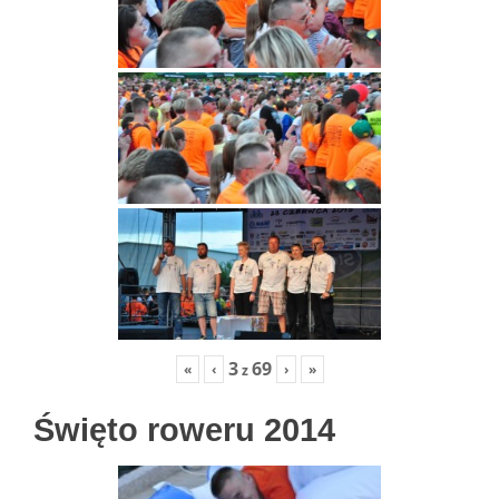
3
69
«
‹
›
»
z
Święto roweru 2014