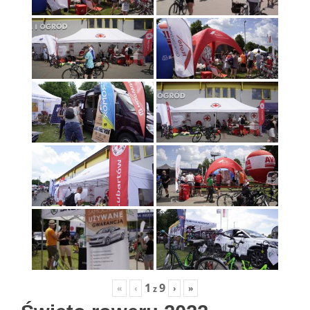
1
9
«
‹
›
»
z