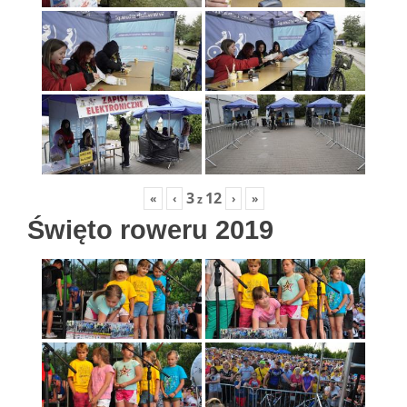
3
12
«
‹
›
»
z
Święto roweru 2019