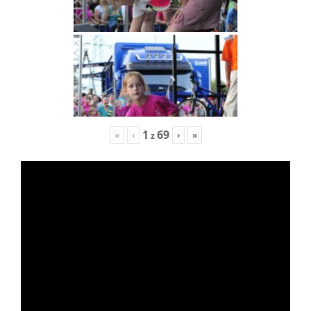
1
69
«
‹
›
»
z