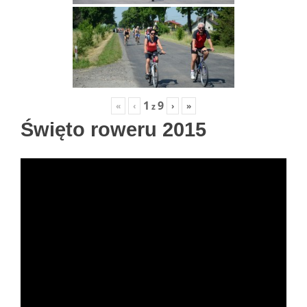
1
9
«
‹
›
»
z
Święto roweru 2015