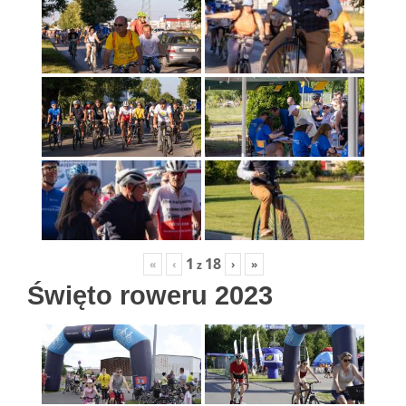
1
18
«
‹
›
»
z
Święto roweru 2023