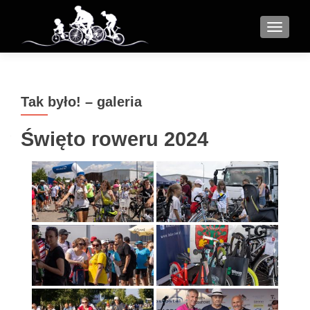
MENU
Tak było! – galeria
Święto roweru 2024