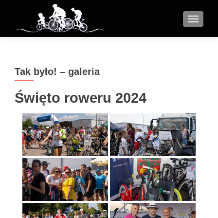
MENU
Tak było! – galeria
Święto roweru 2024