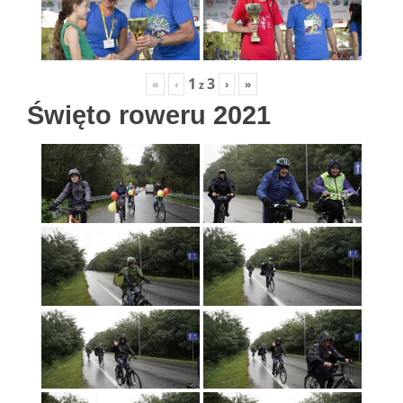
1
3
«
‹
›
»
z
Święto roweru 2021