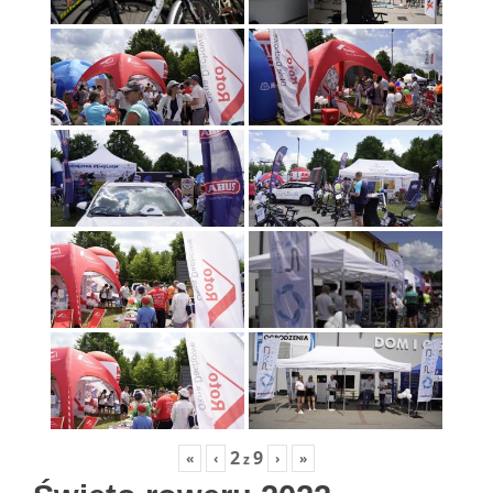
2
9
«
‹
›
»
z