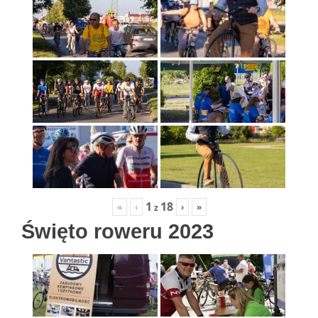
1
18
«
‹
›
»
z
Święto roweru 2023