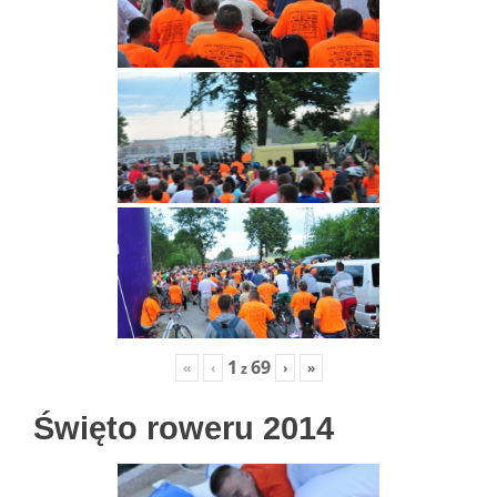
1
69
«
‹
›
»
z
Święto roweru 2014