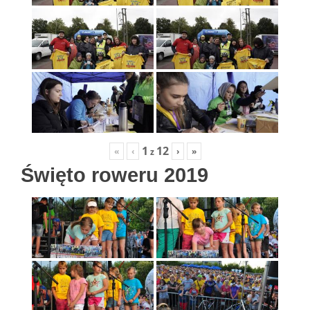
1
12
«
‹
›
»
z
Święto roweru 2019