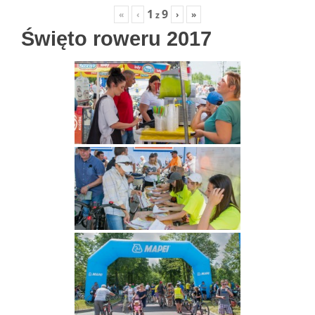
1
9
«
‹
›
»
z
Święto roweru 2017