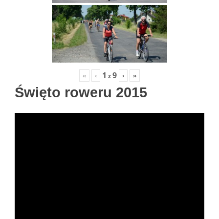
1
9
«
‹
›
»
z
Święto roweru 2015