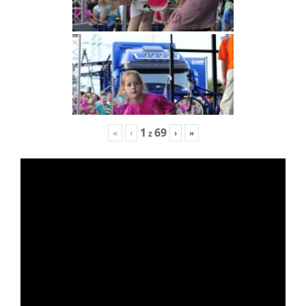
1
69
«
‹
›
»
z