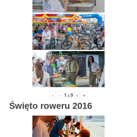
1
9
«
‹
›
»
z
Święto roweru 2016