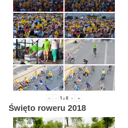
1
8
«
‹
›
»
z
Święto roweru 2018