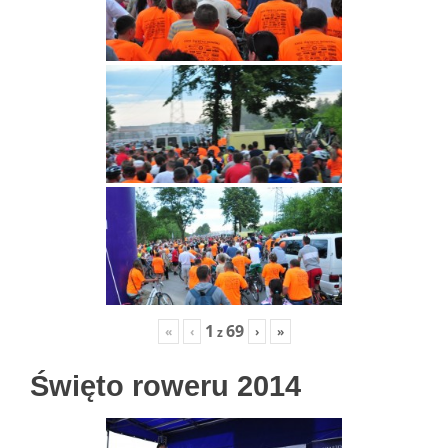
1
69
«
‹
›
»
z
Święto roweru 2014