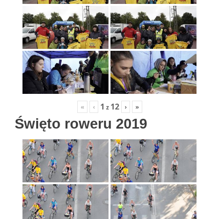
1
12
«
‹
›
»
z
Święto roweru 2019