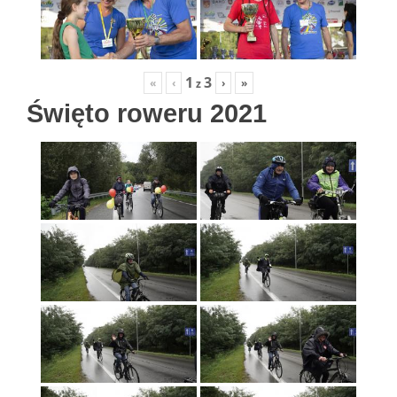
1
3
«
‹
›
»
z
Święto roweru 2021