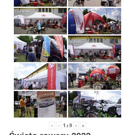
1
9
«
‹
›
»
z