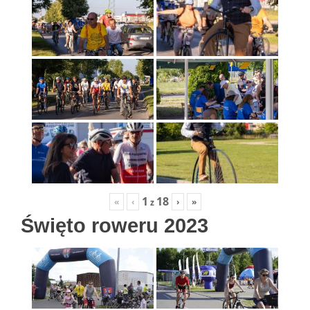
1
18
«
‹
›
»
z
Święto roweru 2023