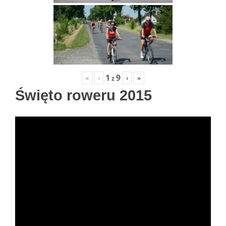
1
9
«
‹
›
»
z
Święto roweru 2015