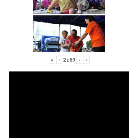
2
69
«
‹
›
»
z