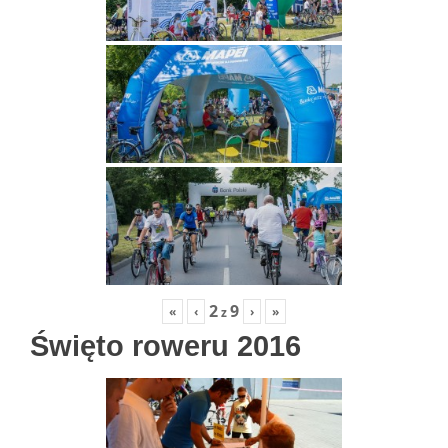
2
9
«
‹
›
»
z
Święto roweru 2016