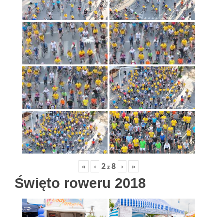
2
8
«
‹
›
»
z
Święto roweru 2018