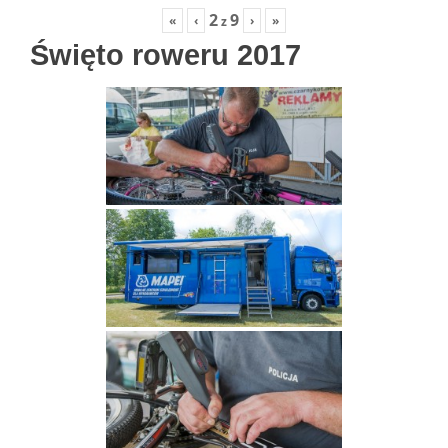
2
9
«
‹
›
»
z
Święto roweru 2017