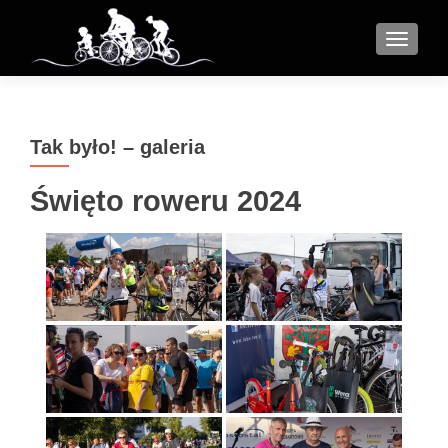
MENU
Tak było! – galeria
Święto roweru 2024