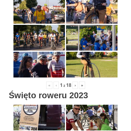
1
18
«
‹
›
»
z
Święto roweru 2023