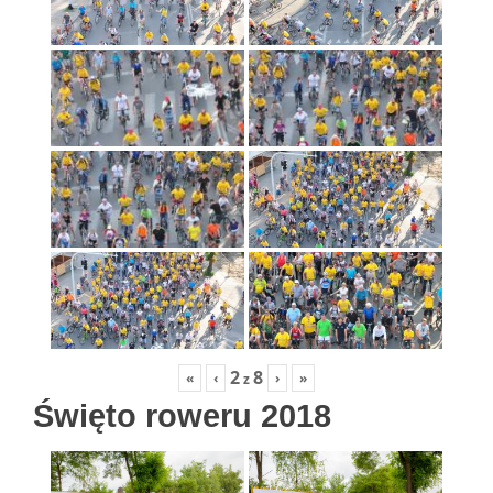
2
8
«
‹
›
»
z
Święto roweru 2018