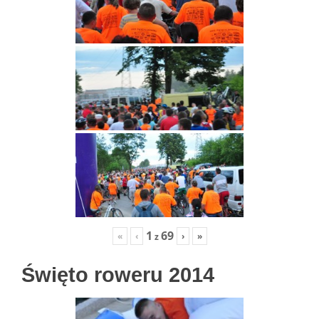
1
69
«
‹
›
»
z
Święto roweru 2014