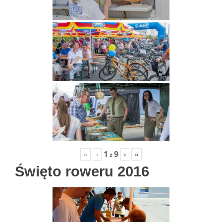
1
9
«
‹
›
»
z
Święto roweru 2016