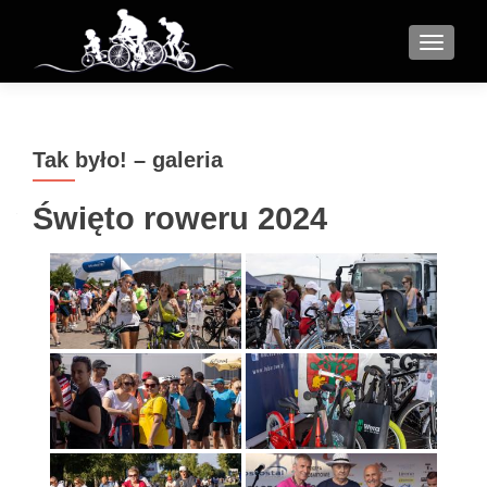
MENU
Tak było! – galeria
Święto roweru 2024