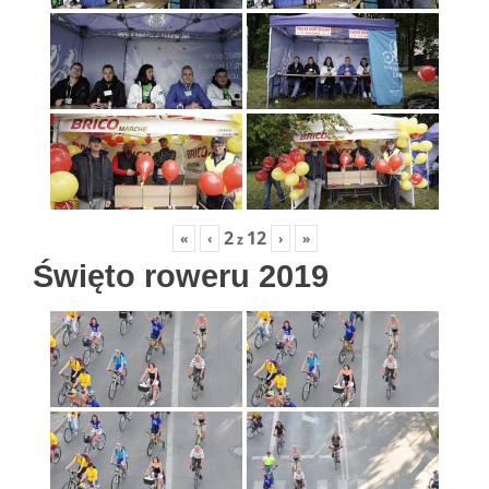
2
12
«
‹
›
»
z
Święto roweru 2019