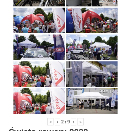
2
9
«
‹
›
»
z