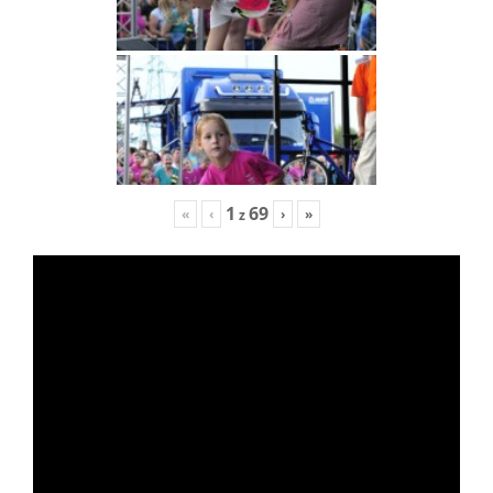
1
69
«
‹
›
»
z