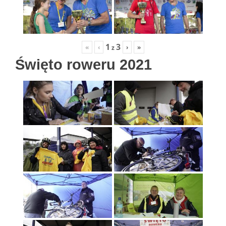
1
3
«
‹
›
»
z
Święto roweru 2021