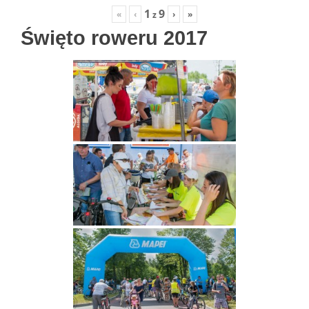
1
9
«
‹
›
»
z
Święto roweru 2017