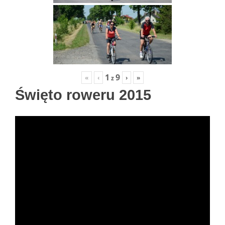
1
9
«
‹
›
»
z
Święto roweru 2015