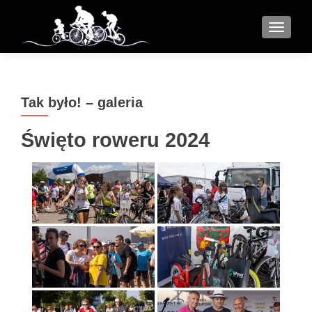
MENU
Tak było! – galeria
Święto roweru 2024