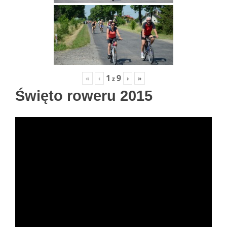
1
9
«
‹
›
»
z
Święto roweru 2015