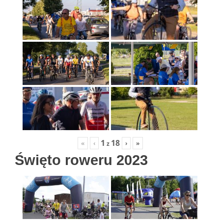
1
18
«
‹
›
»
z
Święto roweru 2023