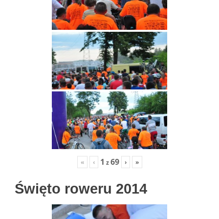
1
69
«
‹
›
»
z
Święto roweru 2014