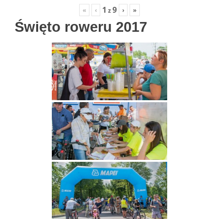
1
9
«
‹
›
»
z
Święto roweru 2017