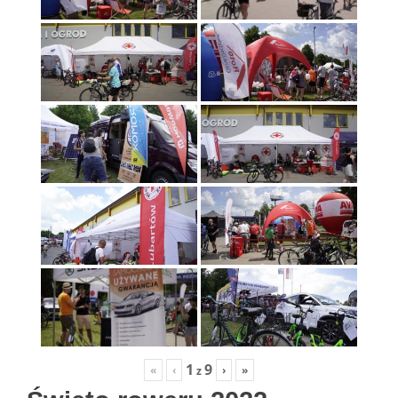
1
9
«
‹
›
»
z