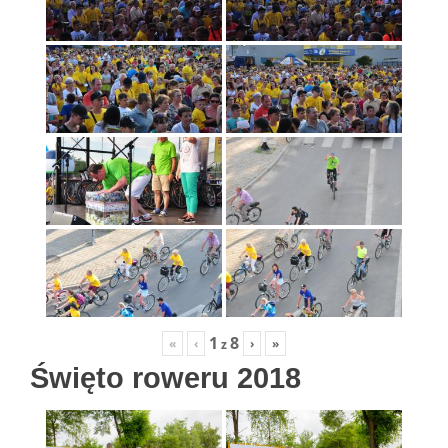
1
8
«
‹
›
»
z
Święto roweru 2018