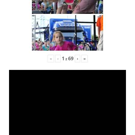
1
69
«
‹
›
»
z