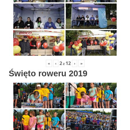
2
12
«
‹
›
»
z
Święto roweru 2019