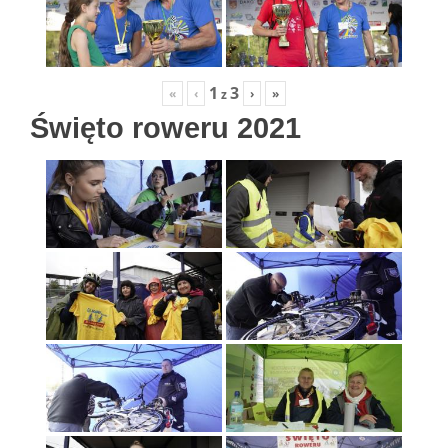
1
3
«
‹
›
»
z
Święto roweru 2021