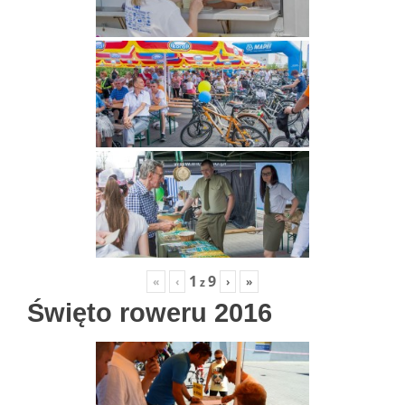
1
9
«
‹
›
»
z
Święto roweru 2016