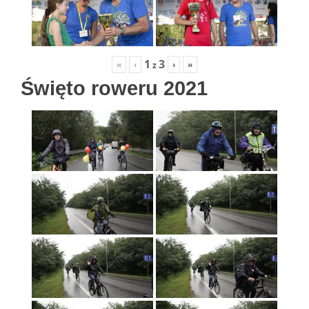
1
3
«
‹
›
»
z
Święto roweru 2021