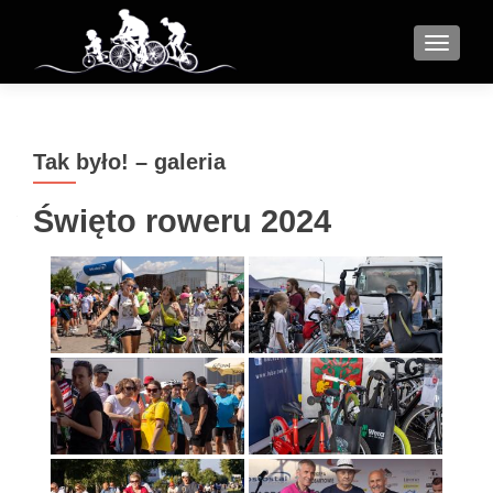
MENU
Tak było! – galeria
Święto roweru 2024