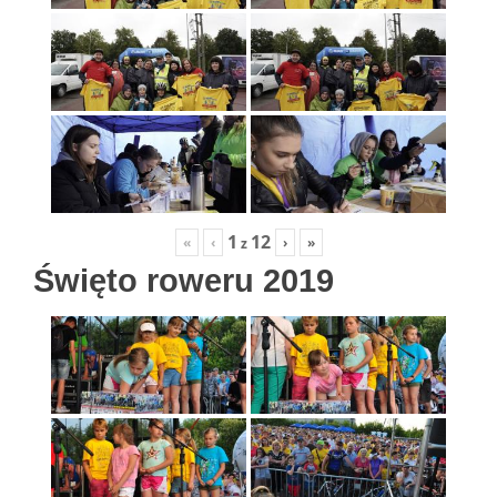
1
12
«
‹
›
»
z
Święto roweru 2019