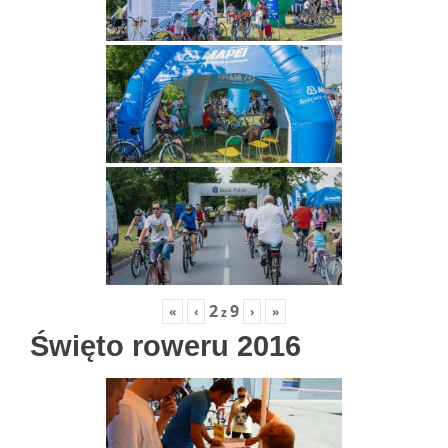
2
9
«
‹
›
»
z
Święto roweru 2016