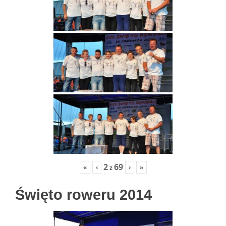
2
69
«
‹
›
»
z
Święto roweru 2014