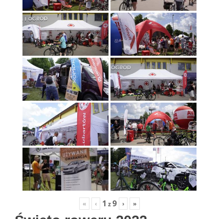
1
9
«
‹
›
»
z