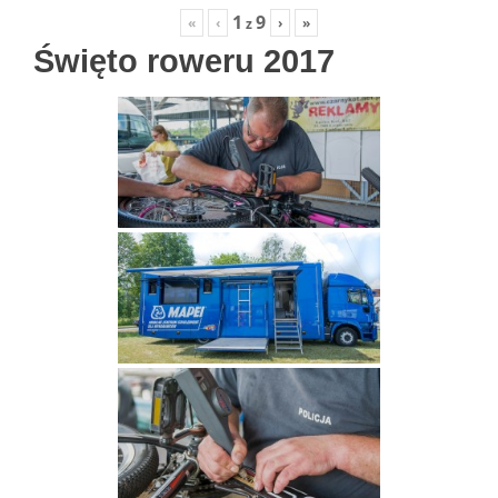
1
9
«
‹
›
»
z
Święto roweru 2017