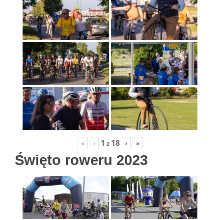
1
18
«
‹
›
»
z
Święto roweru 2023