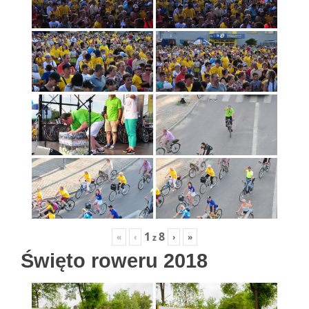
1
8
«
‹
›
»
z
Święto roweru 2018