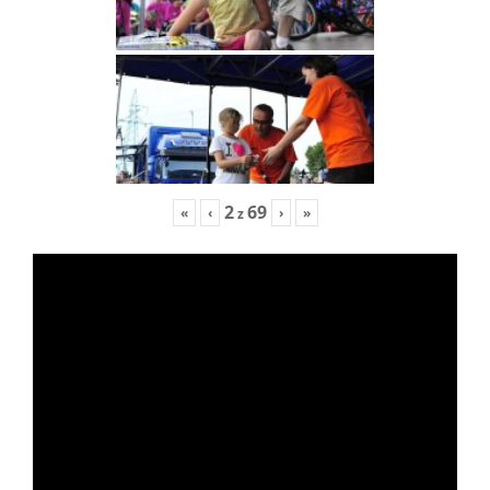
2
69
«
‹
›
»
z