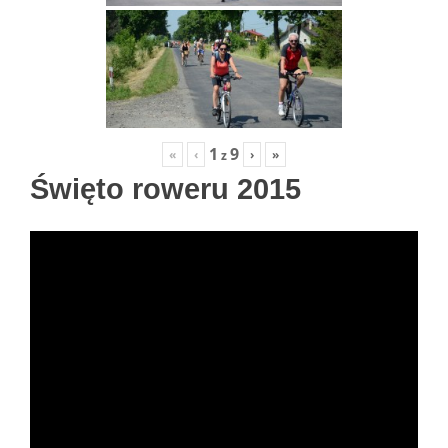
1
9
«
‹
›
»
z
Święto roweru 2015