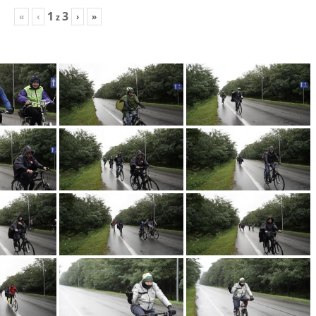
1
3
«
‹
›
»
z