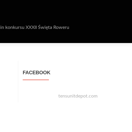
in konkursu XXXII Święta Roweru
FACEBOOK
tensunitdepot.com