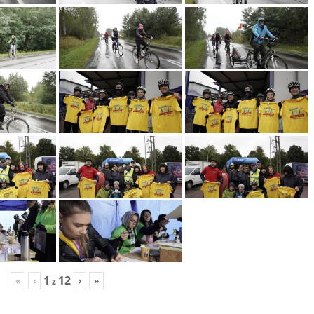
1
12
«
‹
›
»
z