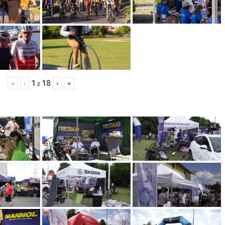
1
18
«
‹
›
»
z