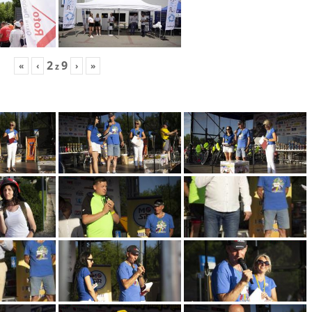
2
9
«
‹
›
»
z