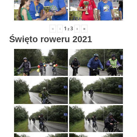
1
3
«
‹
›
»
z
Święto roweru 2021