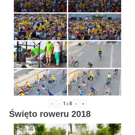
1
8
«
‹
›
»
z
Święto roweru 2018