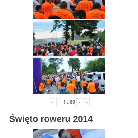
1
69
«
‹
›
»
z
Święto roweru 2014