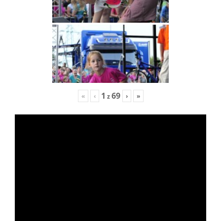
1
69
«
‹
›
»
z