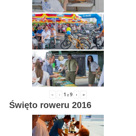
1
9
«
‹
›
»
z
Święto roweru 2016