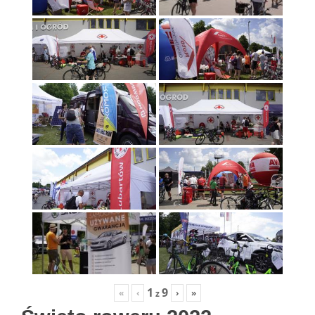
1
9
«
‹
›
»
z