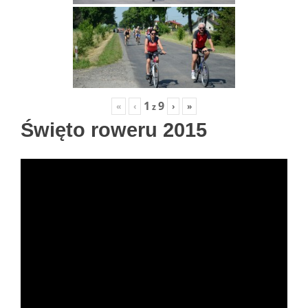
1
9
«
‹
›
»
z
Święto roweru 2015