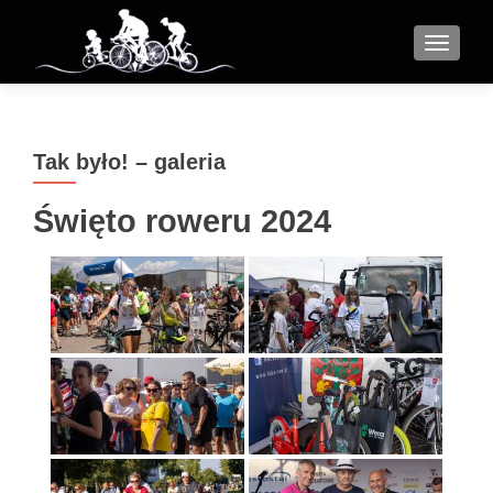
MENU
Tak było! – galeria
Święto roweru 2024