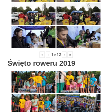
1
12
«
‹
›
»
z
Święto roweru 2019