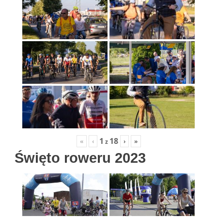
1
18
«
‹
›
»
z
Święto roweru 2023