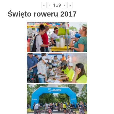
1
9
«
‹
›
»
z
Święto roweru 2017