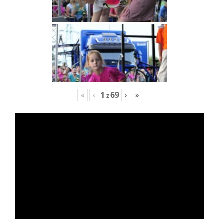
1
69
«
‹
›
»
z