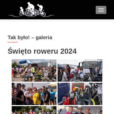
MENU
Tak było! – galeria
Święto roweru 2024