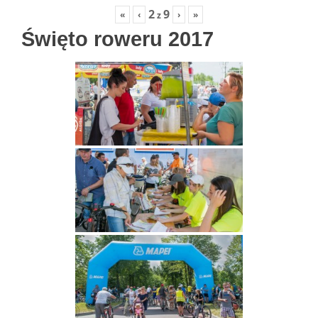
2
9
«
‹
›
»
z
Święto roweru 2017