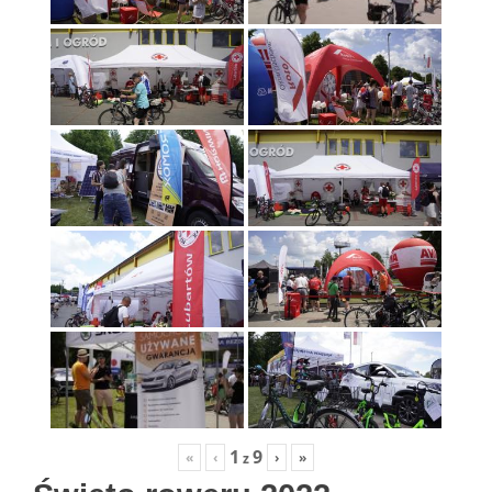
1
9
«
‹
›
»
z