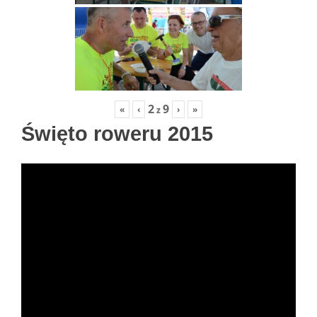
2
9
«
‹
›
»
z
Święto roweru 2015