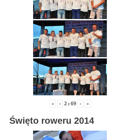
2
69
«
‹
›
»
z
Święto roweru 2014