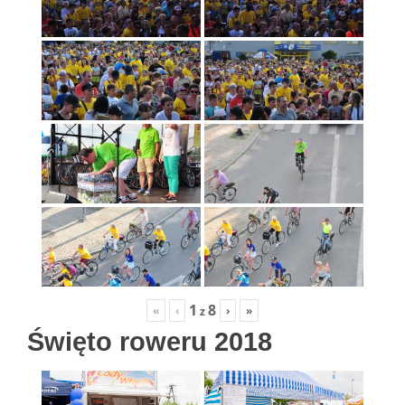
1
8
«
‹
›
»
z
Święto roweru 2018