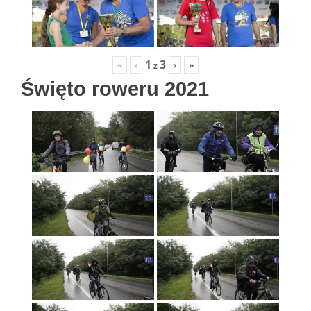
1
3
«
‹
›
»
z
Święto roweru 2021