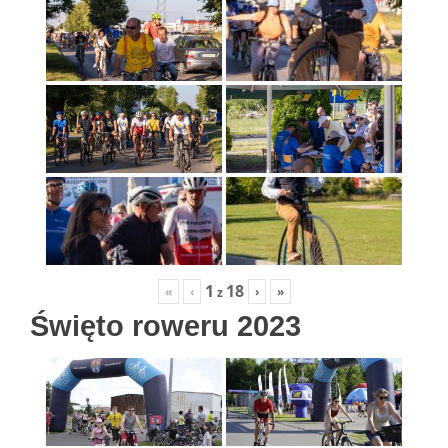
1
18
«
‹
›
»
z
Święto roweru 2023