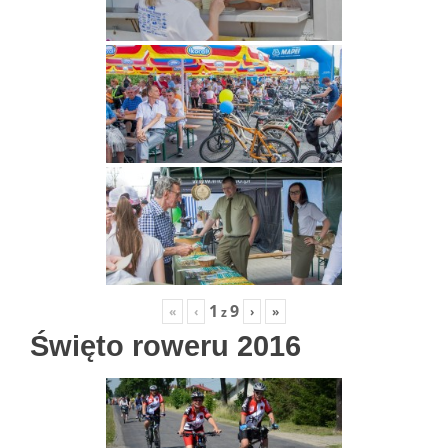
1
9
«
‹
›
»
z
Święto roweru 2016