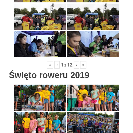
1
12
«
‹
›
»
z
Święto roweru 2019