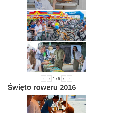
1
9
«
‹
›
»
z
Święto roweru 2016