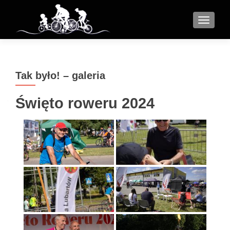
MENU
Tak było! – galeria
Święto roweru 2024