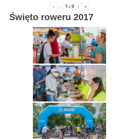
1
9
«
‹
›
»
z
Święto roweru 2017