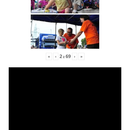
2
69
«
‹
›
»
z