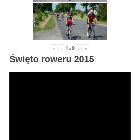
1
9
«
‹
›
»
z
Święto roweru 2015