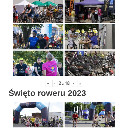
2
18
«
‹
›
»
z
Święto roweru 2023