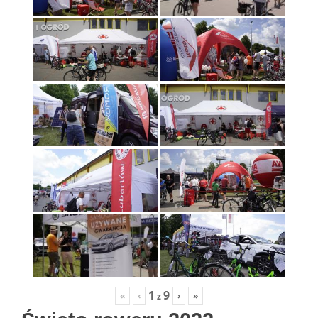
1
9
«
‹
›
»
z