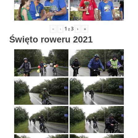
1
3
«
‹
›
»
z
Święto roweru 2021