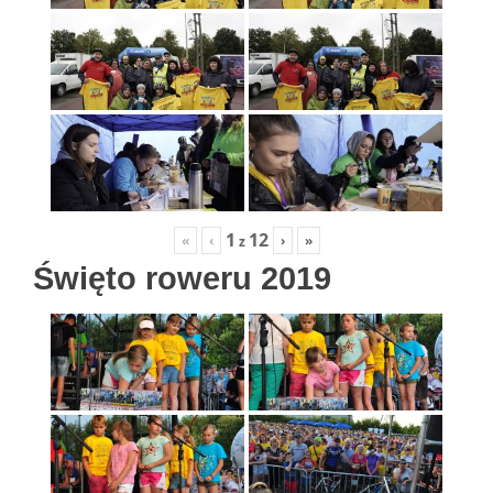
1
12
«
‹
›
»
z
Święto roweru 2019