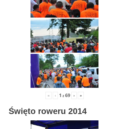
1
69
«
‹
›
»
z
Święto roweru 2014