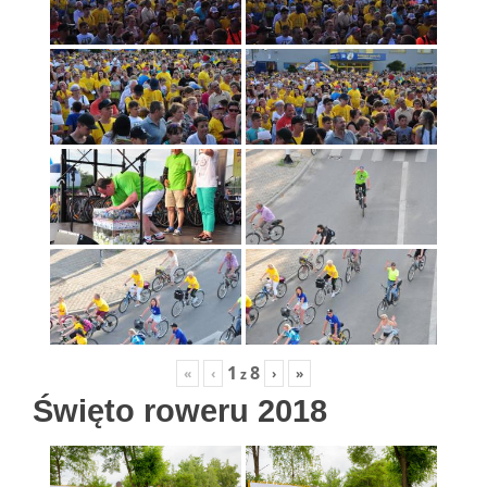
1
8
«
‹
›
»
z
Święto roweru 2018