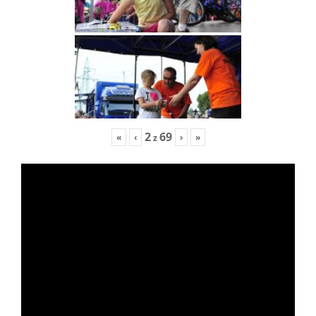
2
69
«
‹
›
»
z