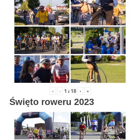
1
18
«
‹
›
»
z
Święto roweru 2023