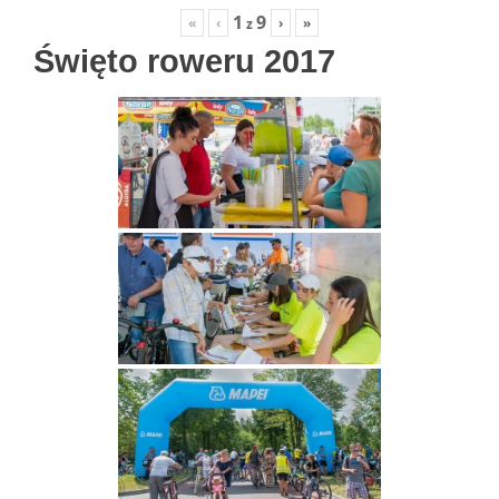
1
9
«
‹
›
»
z
Święto roweru 2017