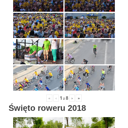
1
8
«
‹
›
»
z
Święto roweru 2018