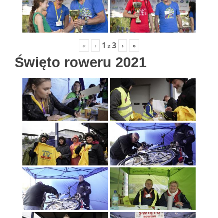
1
3
«
‹
›
»
z
Święto roweru 2021