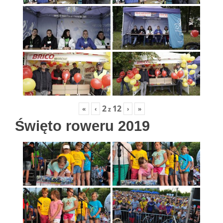
2
12
«
‹
›
»
z
Święto roweru 2019