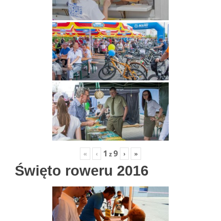
1
9
«
‹
›
»
z
Święto roweru 2016