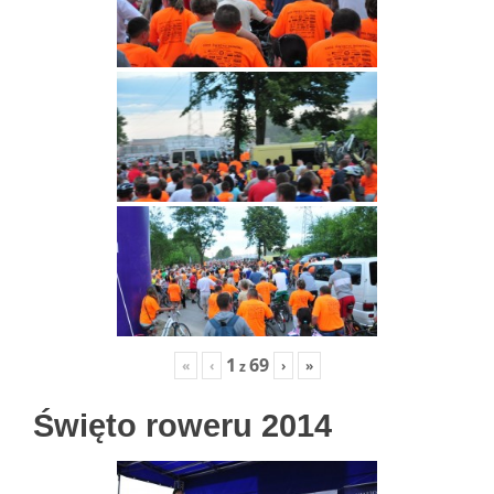
1
69
«
‹
›
»
z
Święto roweru 2014