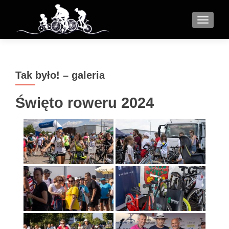
MENU
Tak było! – galeria
Święto roweru 2024