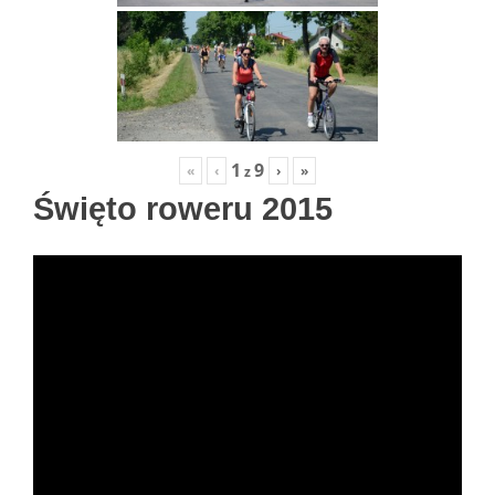
1
9
«
‹
›
»
z
Święto roweru 2015