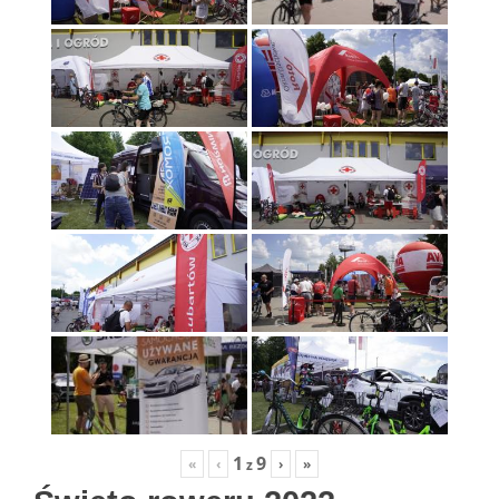
1
9
«
‹
›
»
z