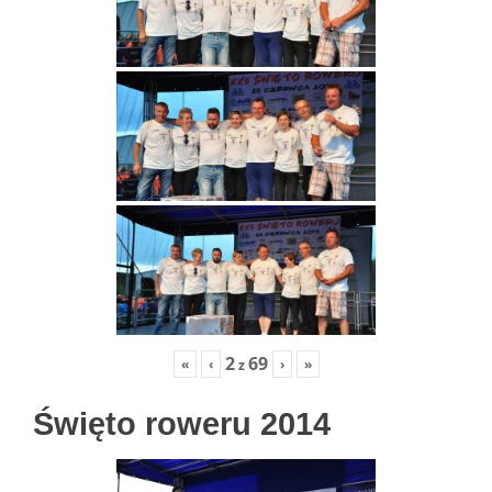
2
69
«
‹
›
»
z
Święto roweru 2014