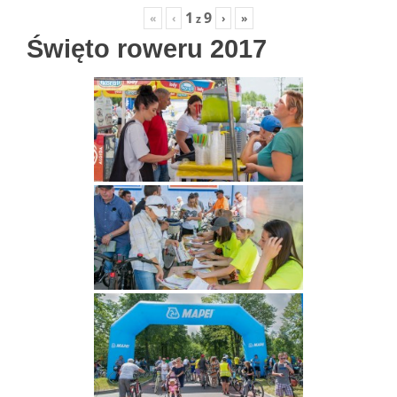
1
9
«
‹
›
»
z
Święto roweru 2017