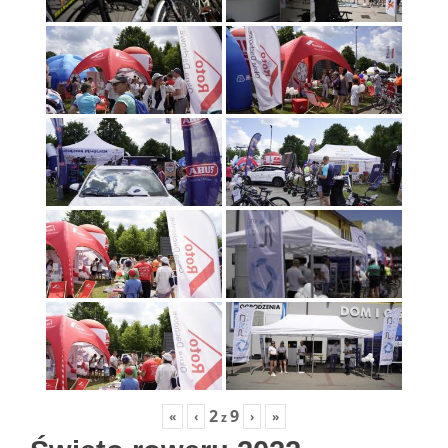
2
9
«
‹
›
»
z