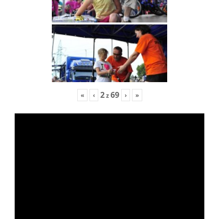
2
69
«
‹
›
»
z