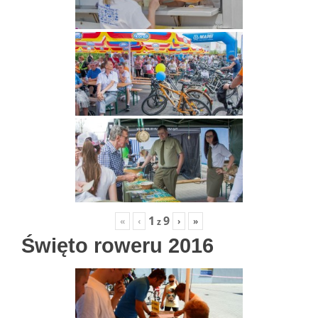
1
9
«
‹
›
»
z
Święto roweru 2016