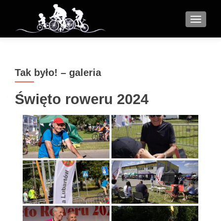
MENU
Tak było! – galeria
Święto roweru 2024