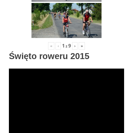
1
9
«
‹
›
»
z
Święto roweru 2015