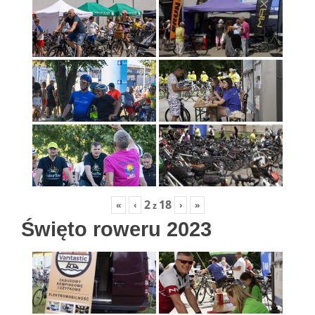
2
18
«
‹
›
»
z
Święto roweru 2023