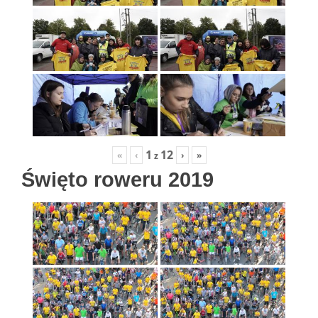
1
12
«
‹
›
»
z
Święto roweru 2019