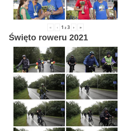
1
3
«
‹
›
»
z
Święto roweru 2021