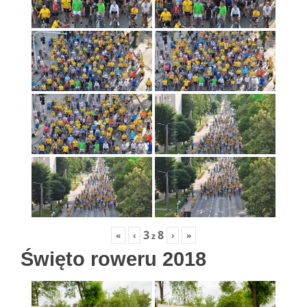
3
8
«
‹
›
»
z
Święto roweru 2018