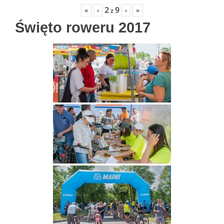
2
9
«
‹
›
»
z
Święto roweru 2017