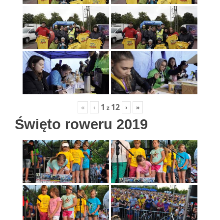
1
12
«
‹
›
»
z
Święto roweru 2019