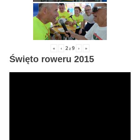
2
9
«
‹
›
»
z
Święto roweru 2015