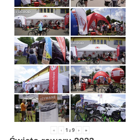
1
9
«
‹
›
»
z