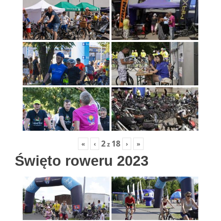
2
18
«
‹
›
»
z
Święto roweru 2023