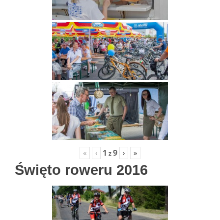
1
9
«
‹
›
»
z
Święto roweru 2016