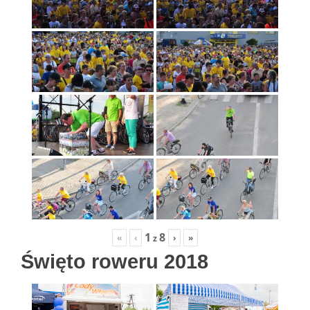
1
8
«
‹
›
»
z
Święto roweru 2018