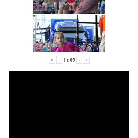
1
69
«
‹
›
»
z