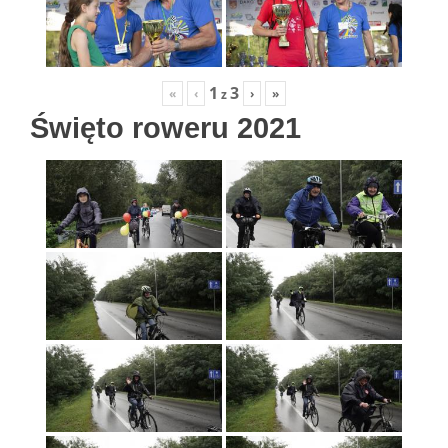
1
3
«
‹
›
»
z
Święto roweru 2021