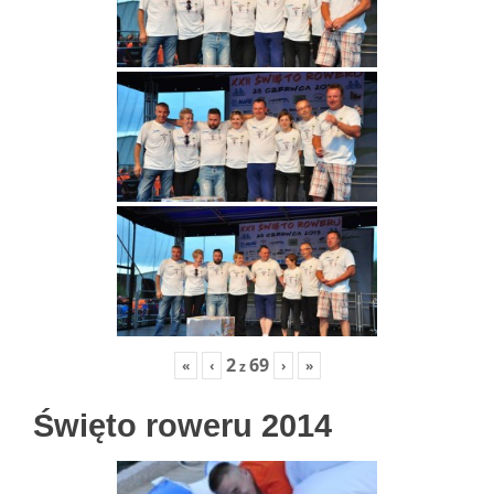
2
69
«
‹
›
»
z
Święto roweru 2014