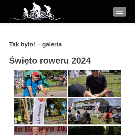
MENU
Tak było! – galeria
Święto roweru 2024