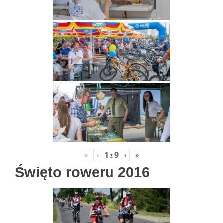
1
9
«
‹
›
»
z
Święto roweru 2016