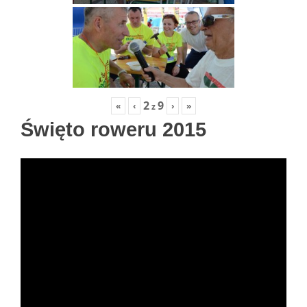
2
9
«
‹
›
»
z
Święto roweru 2015