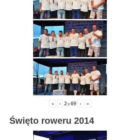
2
69
«
‹
›
»
z
Święto roweru 2014