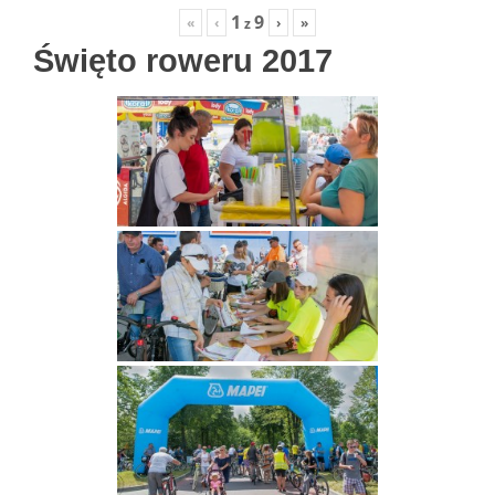
1
9
«
‹
›
»
z
Święto roweru 2017