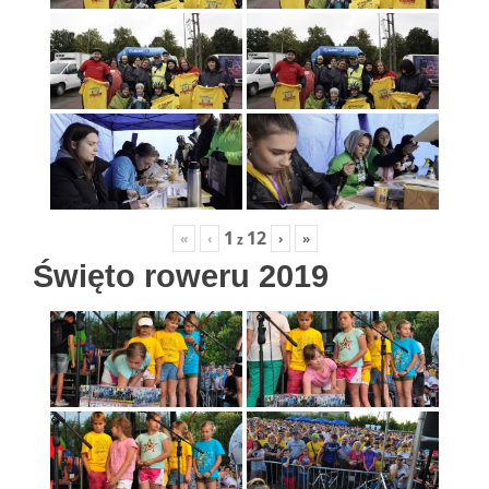
1
12
«
‹
›
»
z
Święto roweru 2019