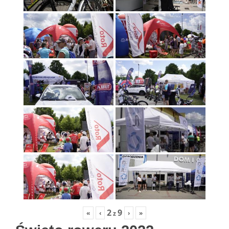
2
9
«
‹
›
»
z