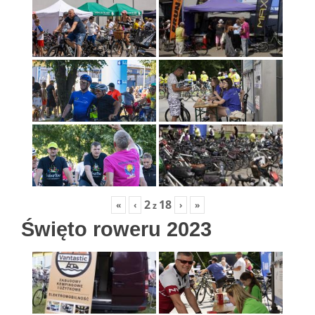
2
18
«
‹
›
»
z
Święto roweru 2023