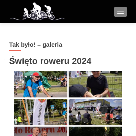
MENU
Tak było! – galeria
Święto roweru 2024