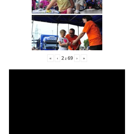
2
69
«
‹
›
»
z