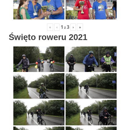
1
3
«
‹
›
»
z
Święto roweru 2021