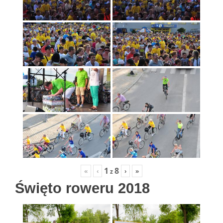
1
8
«
‹
›
»
z
Święto roweru 2018