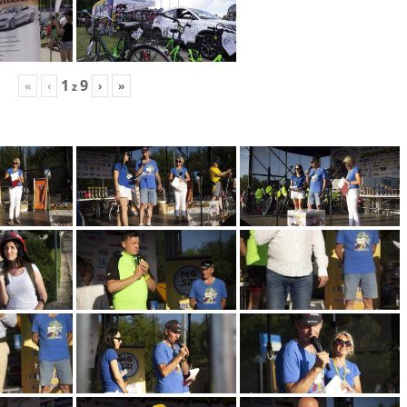
1
9
«
‹
›
»
z