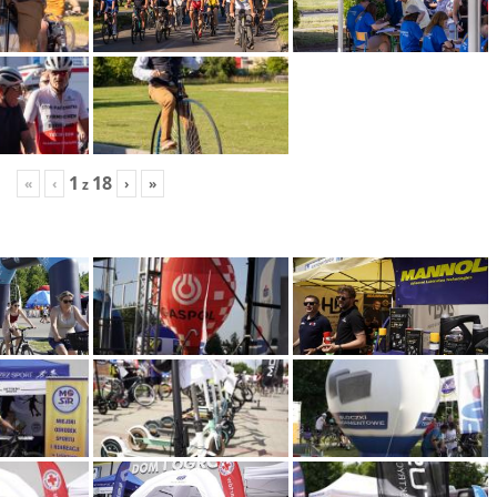
1
18
«
‹
›
»
z