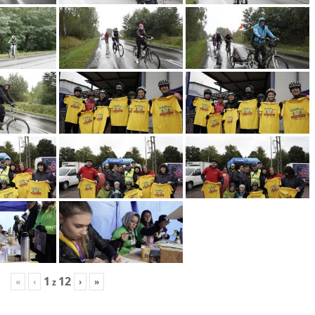
1
12
«
‹
›
»
z