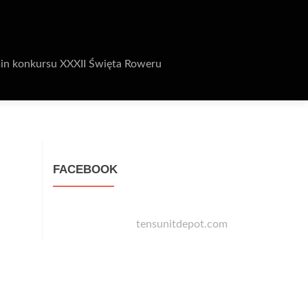
in konkursu XXXII Święta Roweru
FACEBOOK
tensunitdepot.com