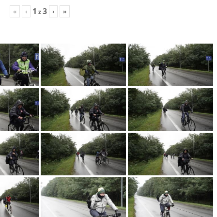
1
3
«
‹
›
»
z