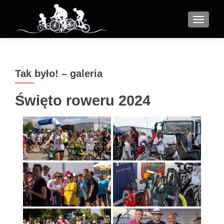
MENU
Tak było! – galeria
Święto roweru 2024