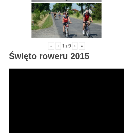
1
9
«
‹
›
»
z
Święto roweru 2015