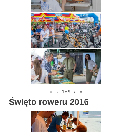
1
9
«
‹
›
»
z
Święto roweru 2016