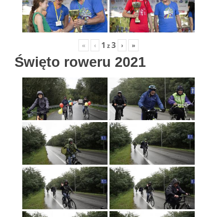
1
3
«
‹
›
»
z
Święto roweru 2021