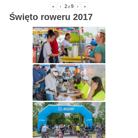
2
9
«
‹
›
»
z
Święto roweru 2017