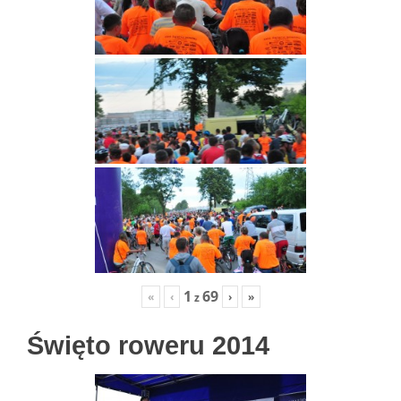
1
69
«
‹
›
»
z
Święto roweru 2014