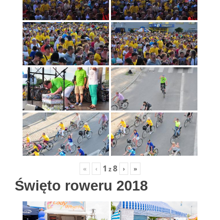
1
8
«
‹
›
»
z
Święto roweru 2018