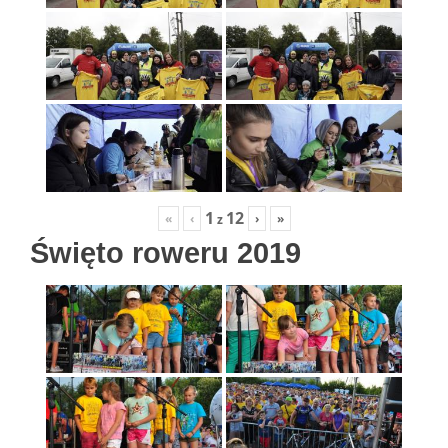
1
12
«
‹
›
»
z
Święto roweru 2019