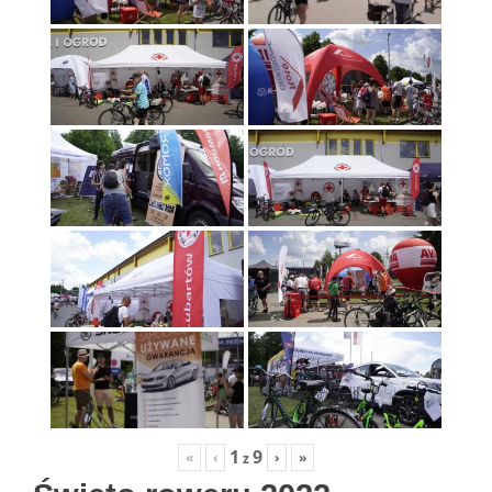
1
9
«
‹
›
»
z