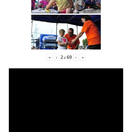
2
69
«
‹
›
»
z