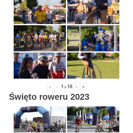
1
18
«
‹
›
»
z
Święto roweru 2023