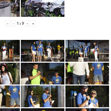
1
9
«
‹
›
»
z