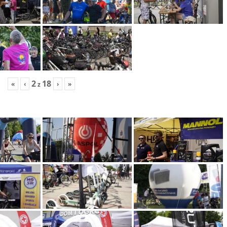
2
18
«
‹
›
»
z