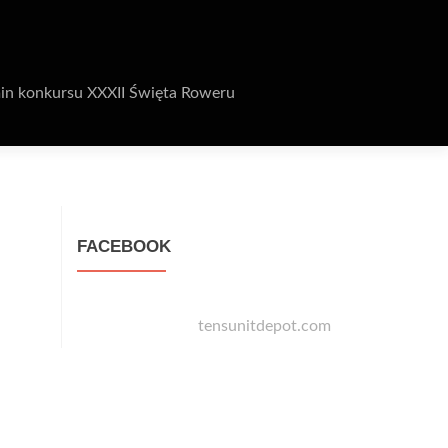
in konkursu XXXII Święta Roweru
FACEBOOK
tensunitdepot.com