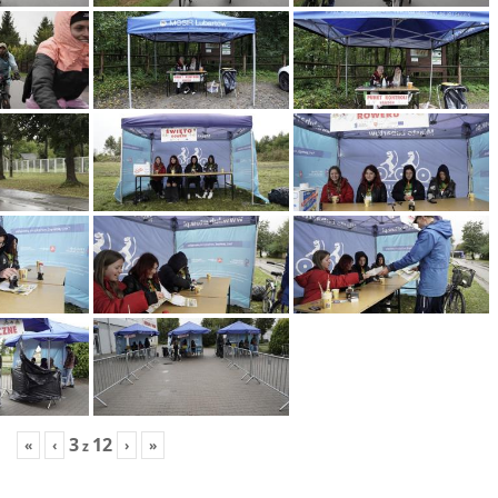
3
12
«
‹
›
»
z