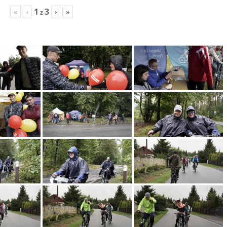
1
3
«
‹
›
»
z