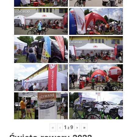
1
9
«
‹
›
»
z