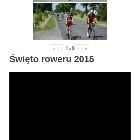
1
9
«
‹
›
»
z
Święto roweru 2015