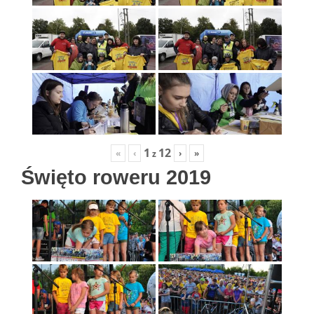
1
12
«
‹
›
»
z
Święto roweru 2019