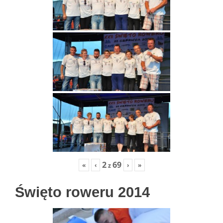
2
69
«
‹
›
»
z
Święto roweru 2014