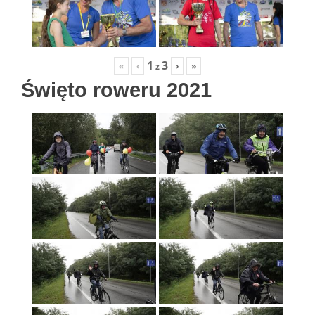
1
3
«
‹
›
»
z
Święto roweru 2021