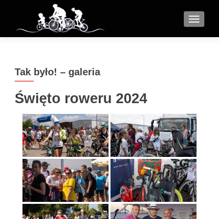
MENU
Tak było! – galeria
Święto roweru 2024