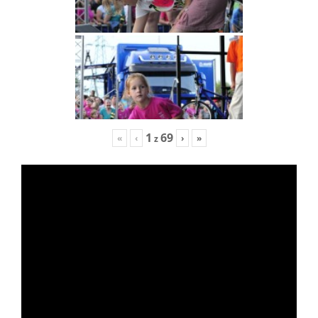
1
69
«
‹
›
»
z