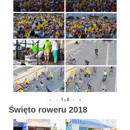
1
8
«
‹
›
»
z
Święto roweru 2018