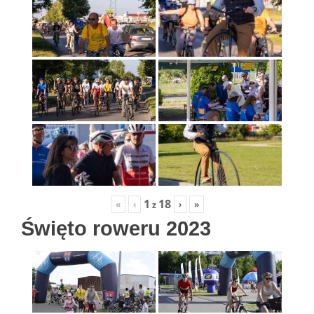
1
18
«
‹
›
»
z
Święto roweru 2023