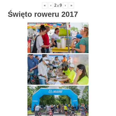
2
9
«
‹
›
»
z
Święto roweru 2017