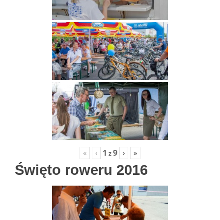
1
9
«
‹
›
»
z
Święto roweru 2016