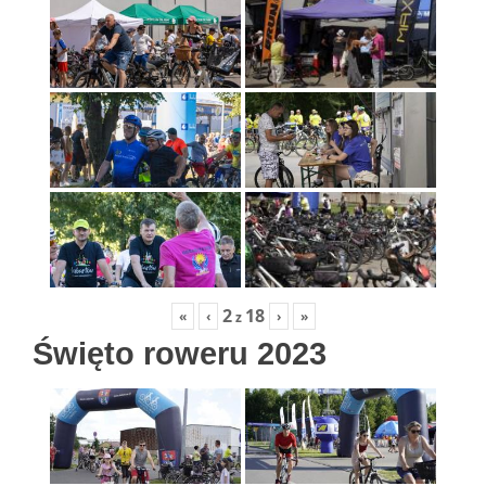
2
18
«
‹
›
»
z
Święto roweru 2023