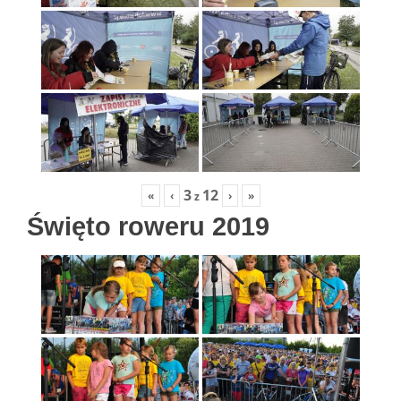
3
12
«
‹
›
»
z
Święto roweru 2019