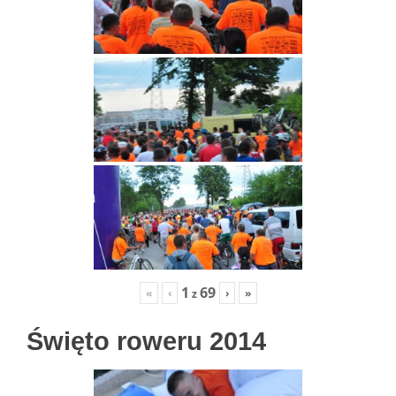
1
69
«
‹
›
»
z
Święto roweru 2014