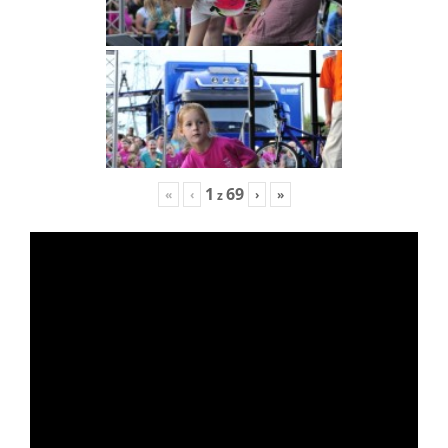
1
69
«
‹
›
»
z