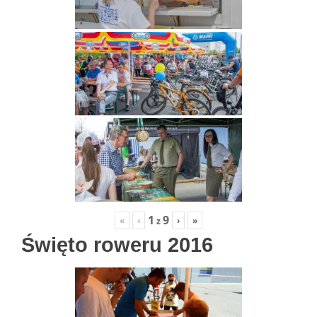
1
9
«
‹
›
»
z
Święto roweru 2016