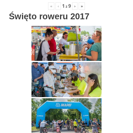
1
9
«
‹
›
»
z
Święto roweru 2017