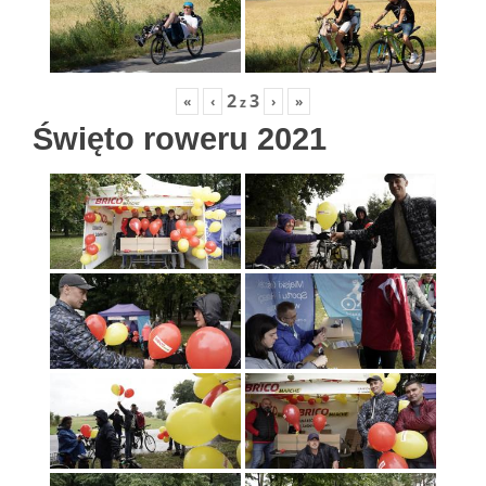
2
3
«
‹
›
»
z
Święto roweru 2021