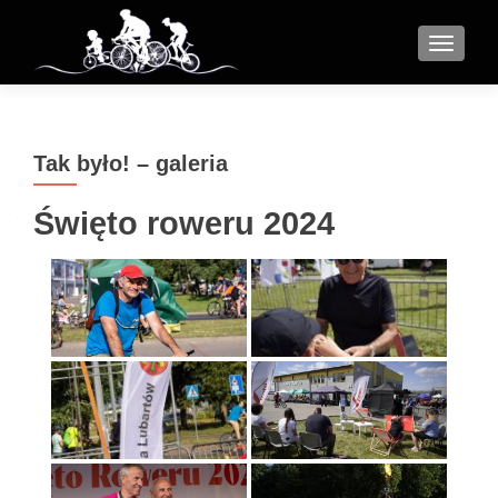
MENU
Tak było! – galeria
Święto roweru 2024