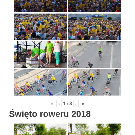
1
8
«
‹
›
»
z
Święto roweru 2018