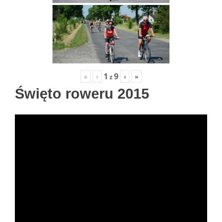
1
9
«
‹
›
»
z
Święto roweru 2015