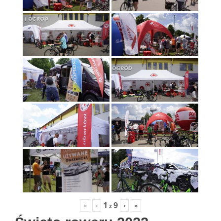
1
9
«
‹
›
»
z