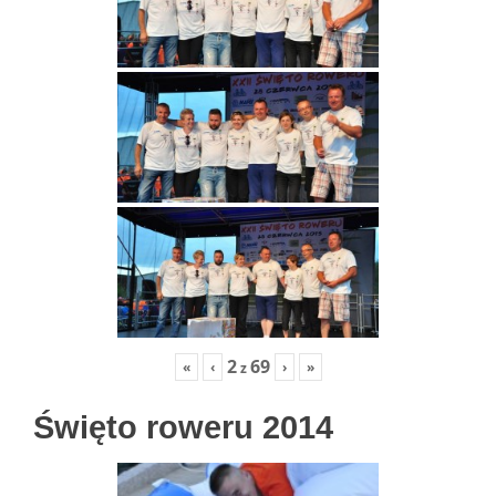
2
69
«
‹
›
»
z
Święto roweru 2014