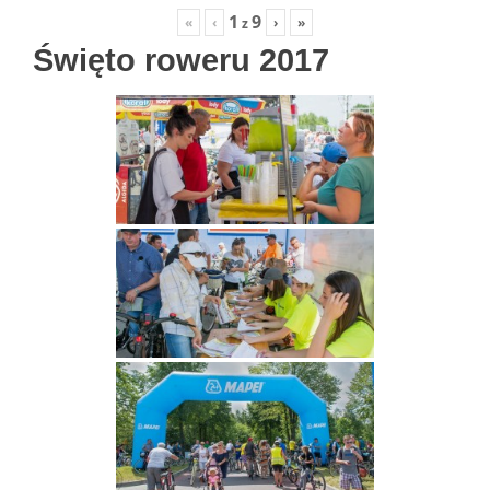
1
9
«
‹
›
»
z
Święto roweru 2017