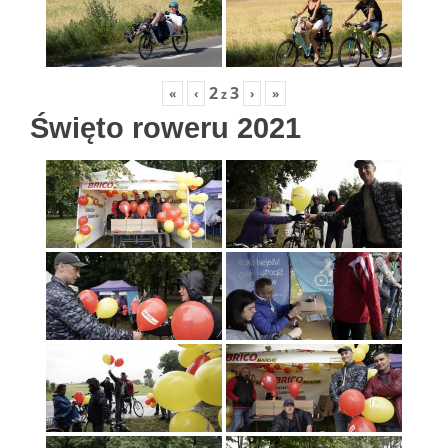
2
3
«
‹
›
»
z
Święto roweru 2021