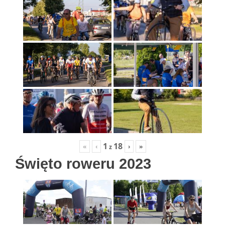
1
18
«
‹
›
»
z
Święto roweru 2023