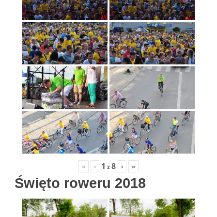
1
8
«
‹
›
»
z
Święto roweru 2018