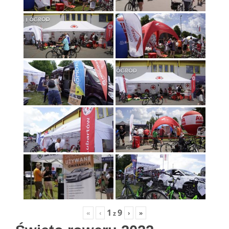
1
9
«
‹
›
»
z