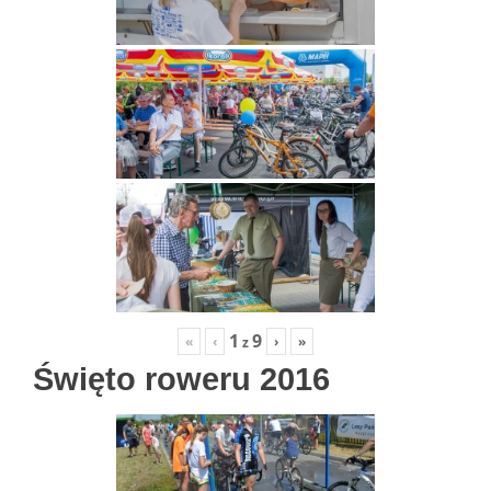
1
9
«
‹
›
»
z
Święto roweru 2016