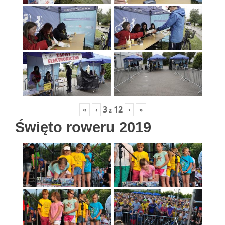
3
12
«
‹
›
»
z
Święto roweru 2019