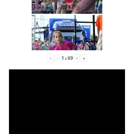
1
69
«
‹
›
»
z