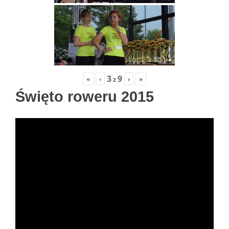
3
9
«
‹
›
»
z
Święto roweru 2015