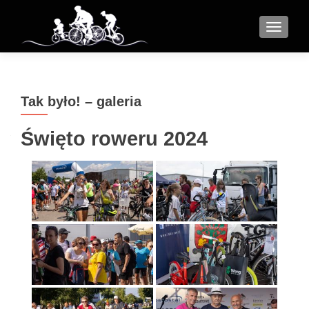
MENU
Tak było! – galeria
Święto roweru 2024