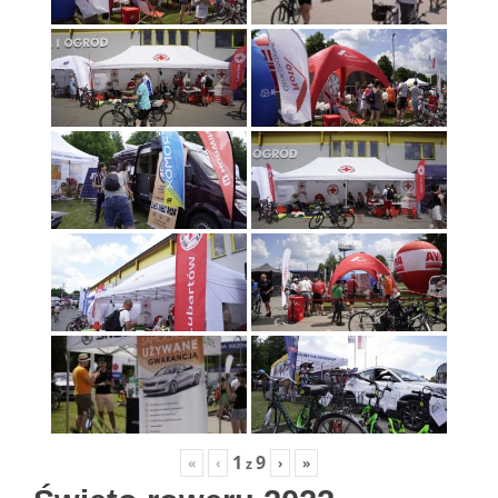
1
9
«
‹
›
»
z