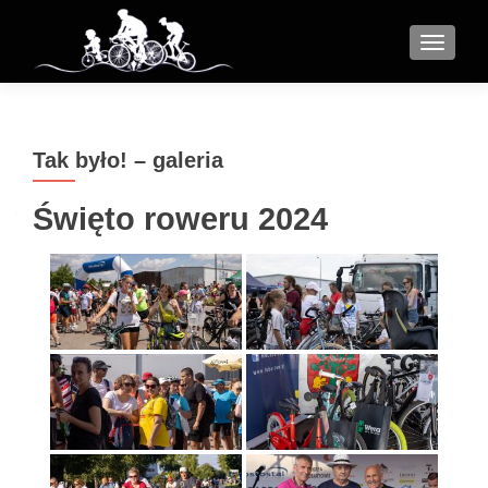
MENU
Tak było! – galeria
Święto roweru 2024