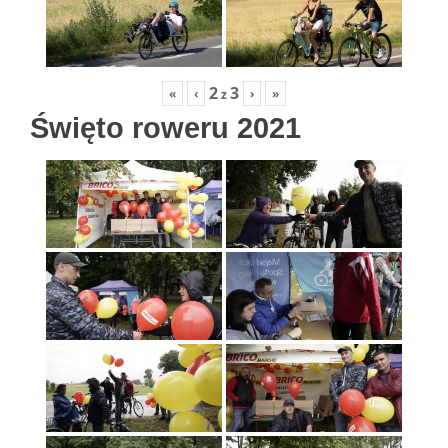
2
3
«
‹
›
»
z
Święto roweru 2021