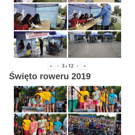
3
12
«
‹
›
»
z
Święto roweru 2019