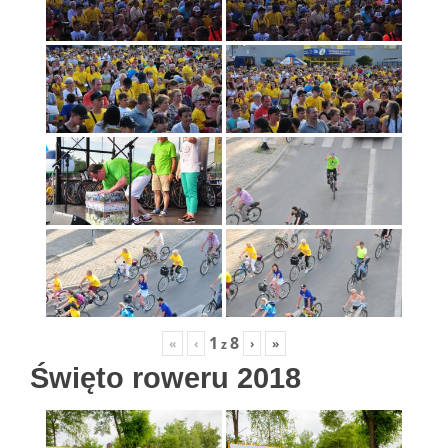
1
8
«
‹
›
»
z
Święto roweru 2018