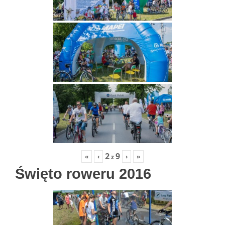
2
9
«
‹
›
»
z
Święto roweru 2016