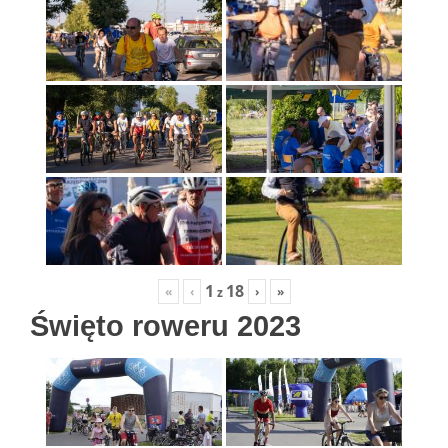
1
18
«
‹
›
»
z
Święto roweru 2023