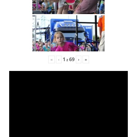
1
69
«
‹
›
»
z