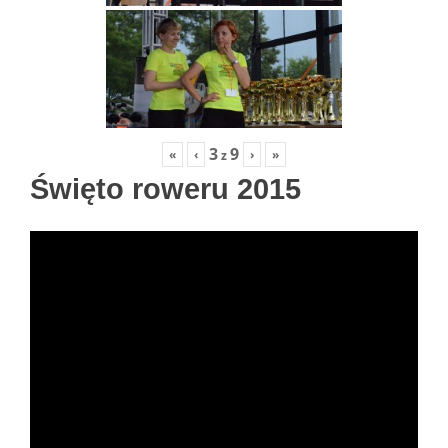
3
9
«
‹
›
»
z
Święto roweru 2015