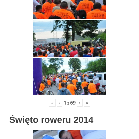
1
69
«
‹
›
»
z
Święto roweru 2014