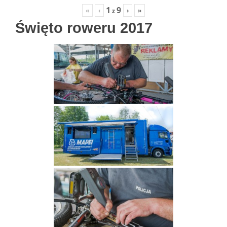
1
9
«
‹
›
»
z
Święto roweru 2017