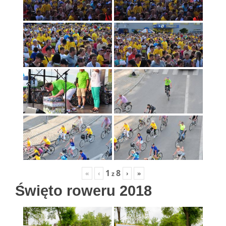
1
8
«
‹
›
»
z
Święto roweru 2018