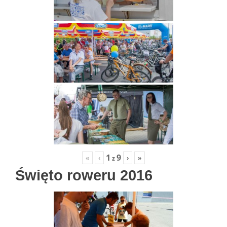
1
9
«
‹
›
»
z
Święto roweru 2016