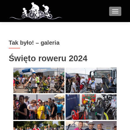
MENU
Tak było! – galeria
Święto roweru 2024