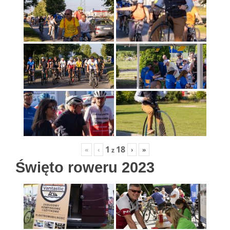
1
18
«
‹
›
»
z
Święto roweru 2023