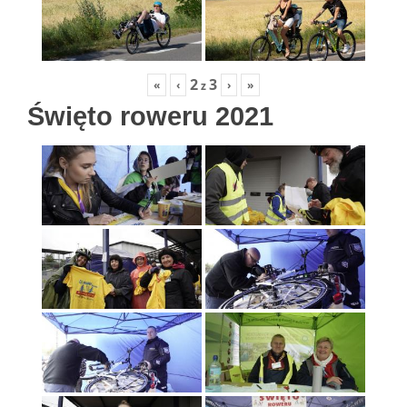
2
3
«
‹
›
»
z
Święto roweru 2021