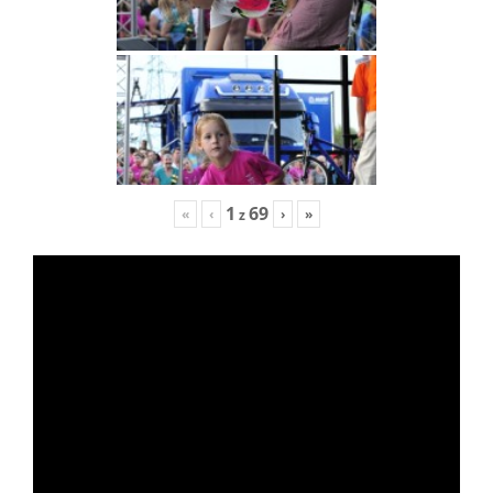
1
69
«
‹
›
»
z