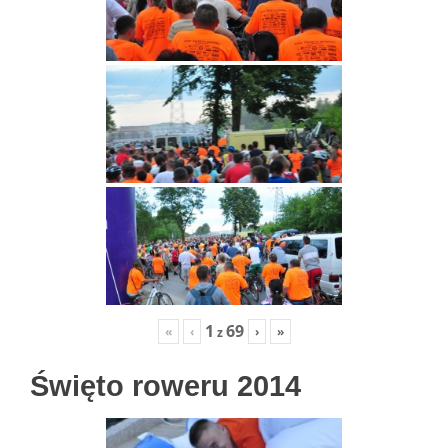
1
69
«
‹
›
»
z
Święto roweru 2014