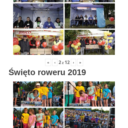
2
12
«
‹
›
»
z
Święto roweru 2019