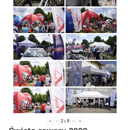
2
9
«
‹
›
»
z