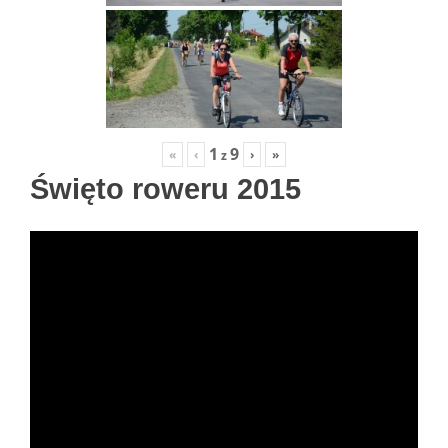
1
9
«
‹
›
»
z
Święto roweru 2015