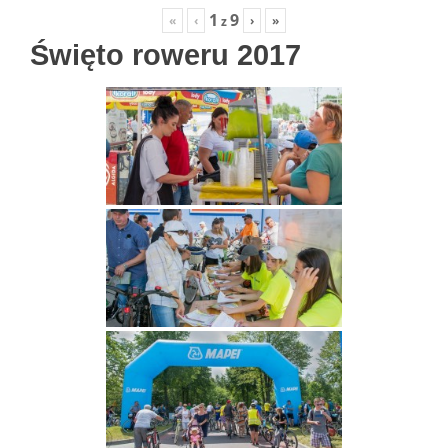
1
9
«
‹
›
»
z
Święto roweru 2017