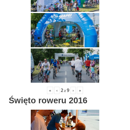
2
9
«
‹
›
»
z
Święto roweru 2016