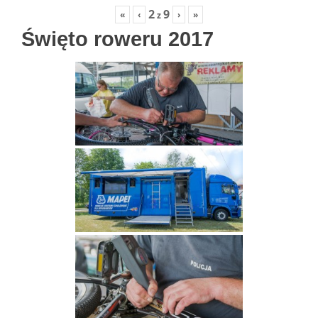
2
9
«
‹
›
»
z
Święto roweru 2017