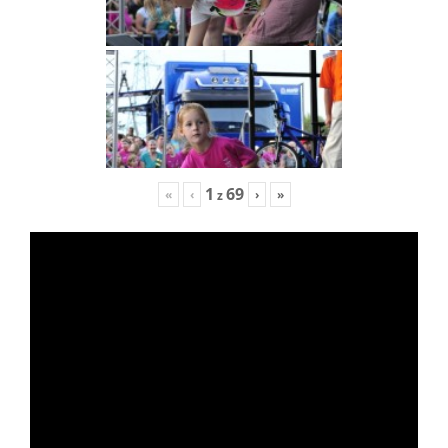
1
69
«
‹
›
»
z