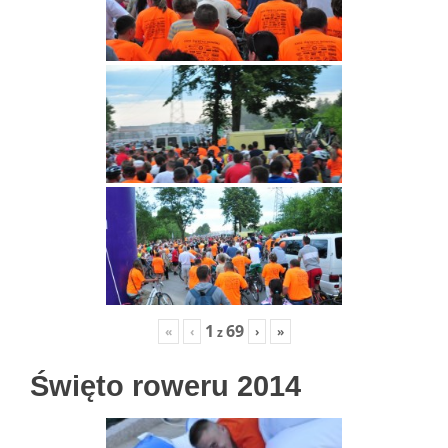
1
69
«
‹
›
»
z
Święto roweru 2014