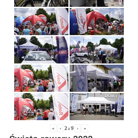
2
9
«
‹
›
»
z