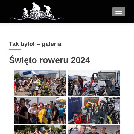
MENU
Tak było! – galeria
Święto roweru 2024