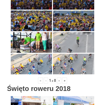
1
8
«
‹
›
»
z
Święto roweru 2018