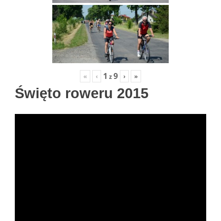
1
9
«
‹
›
»
z
Święto roweru 2015