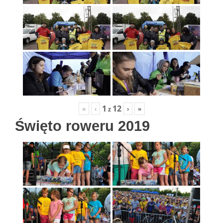
1
12
«
‹
›
»
z
Święto roweru 2019