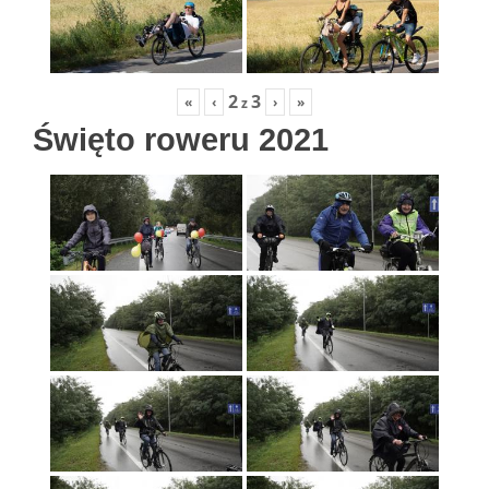
2
3
«
‹
›
»
z
Święto roweru 2021