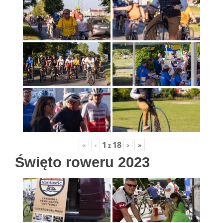
1
18
«
‹
›
»
z
Święto roweru 2023