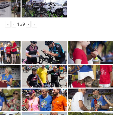
1
9
«
‹
›
»
z