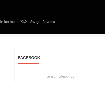
in konkursu XXXII Święta Roweru
FACEBOOK
tensunitdepot.com