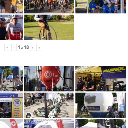
1
18
«
‹
›
»
z