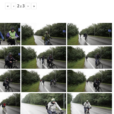
2
3
«
‹
›
»
z