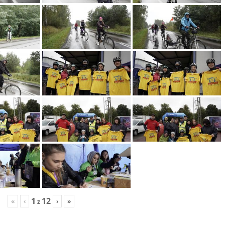
1
12
«
‹
›
»
z