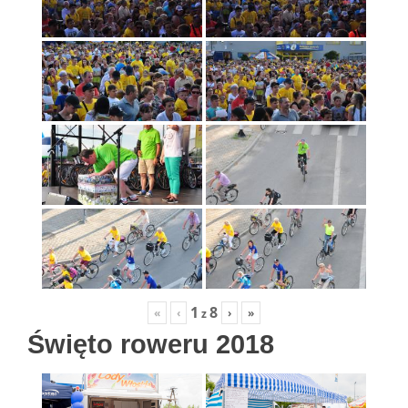
1
8
«
‹
›
»
z
Święto roweru 2018