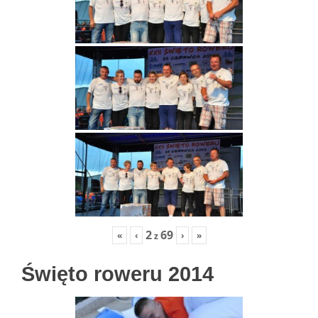
2
69
«
‹
›
»
z
Święto roweru 2014