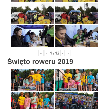
1
12
«
‹
›
»
z
Święto roweru 2019