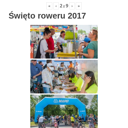
2
9
«
‹
›
»
z
Święto roweru 2017