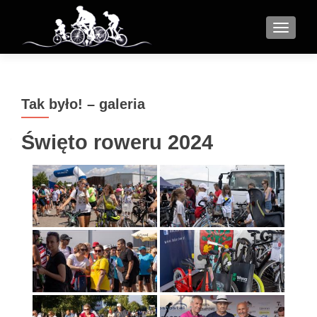
MENU
Tak było! – galeria
Święto roweru 2024