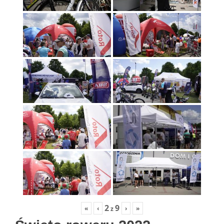
2
9
«
‹
›
»
z