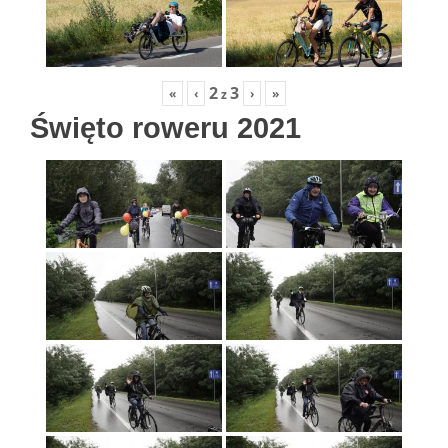
2
3
«
‹
›
»
z
Święto roweru 2021