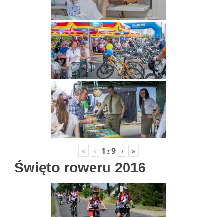
1
9
«
‹
›
»
z
Święto roweru 2016