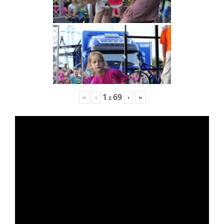
1
69
«
‹
›
»
z