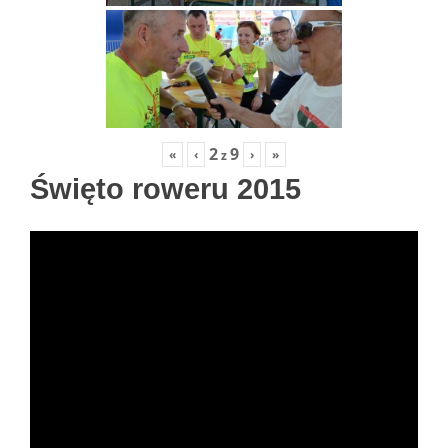
2
9
«
‹
›
»
z
Święto roweru 2015