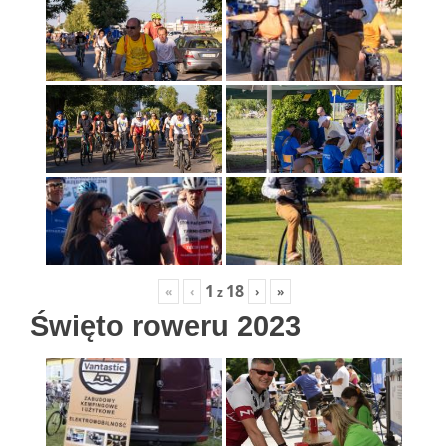
1
18
«
‹
›
»
z
Święto roweru 2023