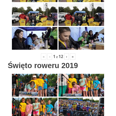
1
12
«
‹
›
»
z
Święto roweru 2019