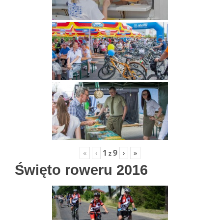
1
9
«
‹
›
»
z
Święto roweru 2016