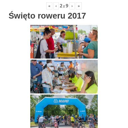
2
9
«
‹
›
»
z
Święto roweru 2017