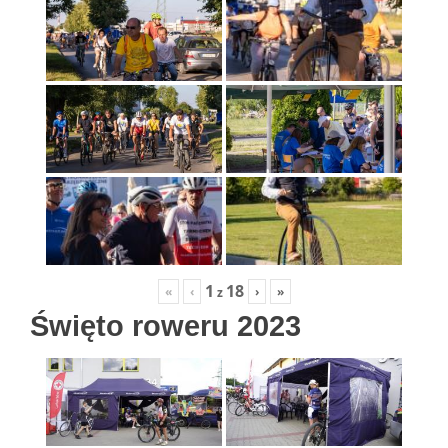
1
18
«
‹
›
»
z
Święto roweru 2023