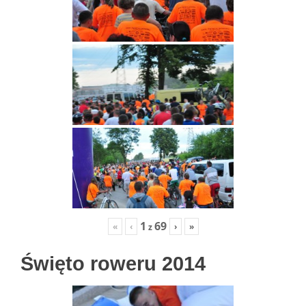
1
69
«
‹
›
»
z
Święto roweru 2014