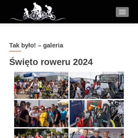
MENU
Tak było! – galeria
Święto roweru 2024