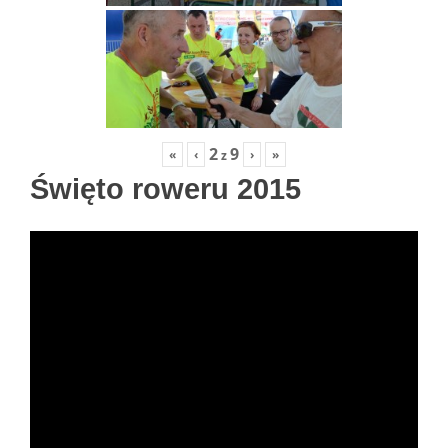
2
9
«
‹
›
»
z
Święto roweru 2015