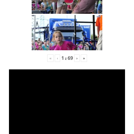
1
69
«
‹
›
»
z