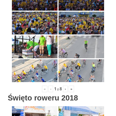
1
8
«
‹
›
»
z
Święto roweru 2018