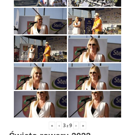
3
9
«
‹
›
»
z