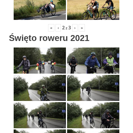
2
3
«
‹
›
»
z
Święto roweru 2021