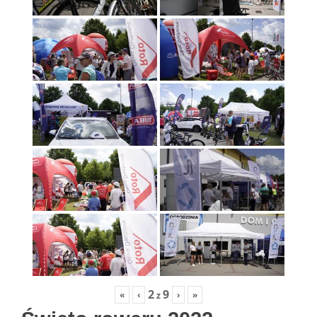
2
9
«
‹
›
»
z