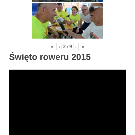
2
9
«
‹
›
»
z
Święto roweru 2015