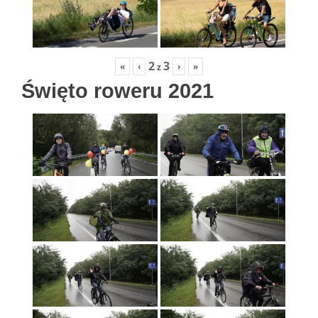
2
3
«
‹
›
»
z
Święto roweru 2021