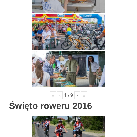
1
9
«
‹
›
»
z
Święto roweru 2016