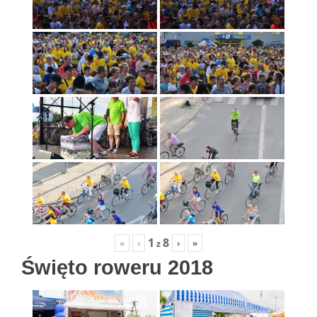
1
8
«
‹
›
»
z
Święto roweru 2018