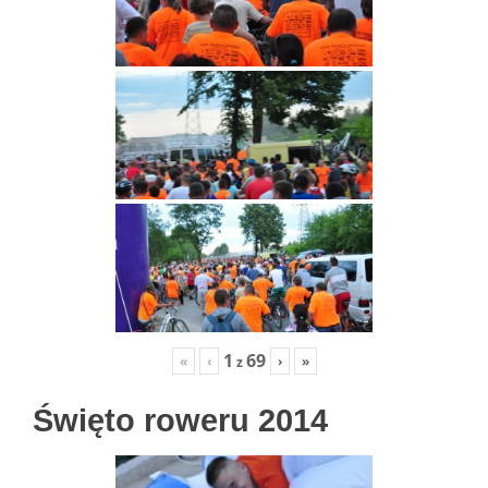
1
69
«
‹
›
»
z
Święto roweru 2014