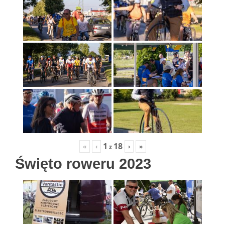
1
18
«
‹
›
»
z
Święto roweru 2023