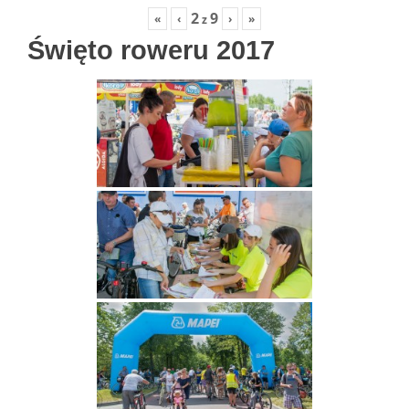
2
9
«
‹
›
»
z
Święto roweru 2017