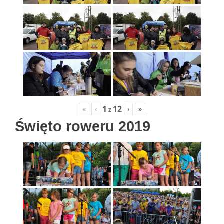
1
12
«
‹
›
»
z
Święto roweru 2019