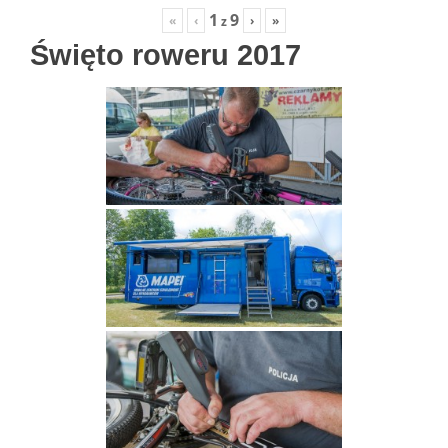
1
9
«
‹
›
»
z
Święto roweru 2017