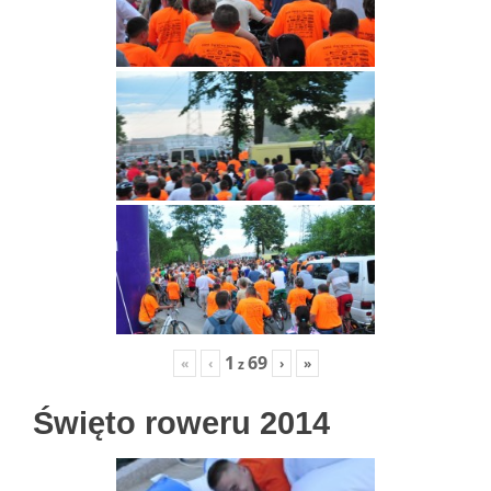
1
69
«
‹
›
»
z
Święto roweru 2014