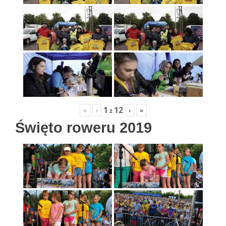
1
12
«
‹
›
»
z
Święto roweru 2019