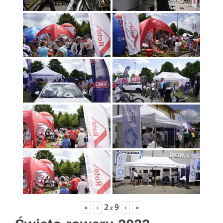
2
9
«
‹
›
»
z