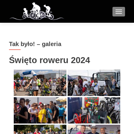
MENU
Tak było! – galeria
Święto roweru 2024