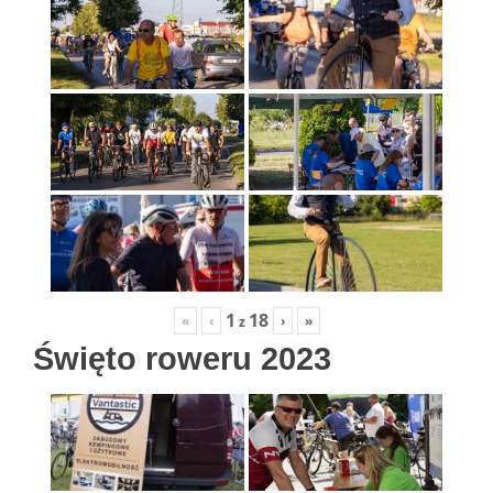
1
18
«
‹
›
»
z
Święto roweru 2023