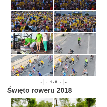
1
8
«
‹
›
»
z
Święto roweru 2018