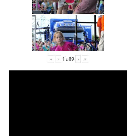
1
69
«
‹
›
»
z