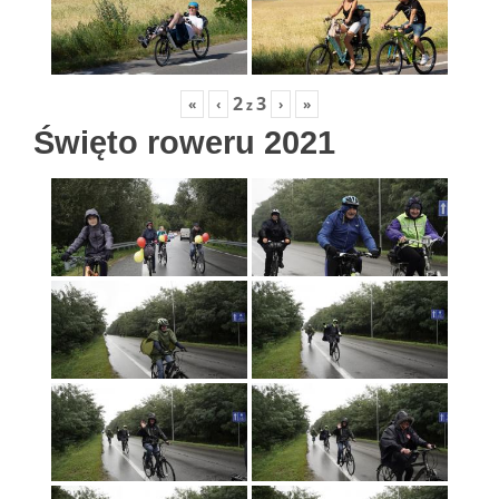
2
3
«
‹
›
»
z
Święto roweru 2021