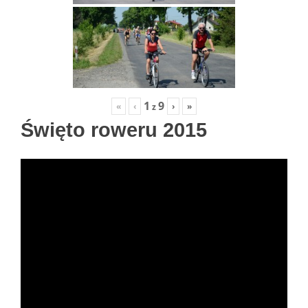
1
9
«
‹
›
»
z
Święto roweru 2015