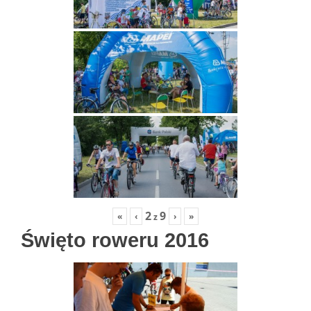
2
9
«
‹
›
»
z
Święto roweru 2016