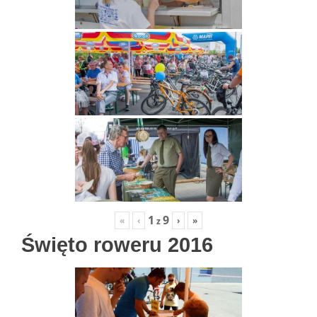
1
9
«
‹
›
»
z
Święto roweru 2016