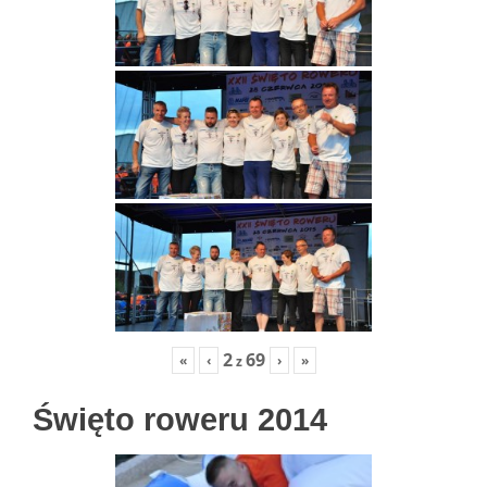
2
69
«
‹
›
»
z
Święto roweru 2014