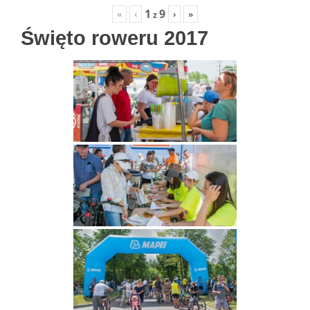
1
9
«
‹
›
»
z
Święto roweru 2017