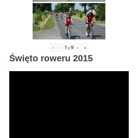
1
9
«
‹
›
»
z
Święto roweru 2015