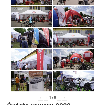
1
9
«
‹
›
»
z