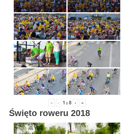
1
8
«
‹
›
»
z
Święto roweru 2018