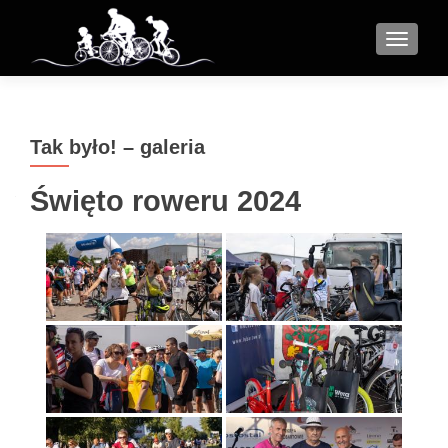
MENU
Tak było! – galeria
Święto roweru 2024