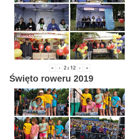
2
12
«
‹
›
»
z
Święto roweru 2019