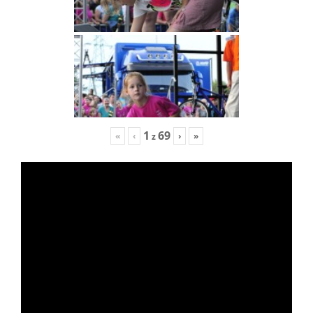
1
69
«
‹
›
»
z