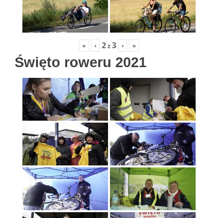
2
3
«
‹
›
»
z
Święto roweru 2021