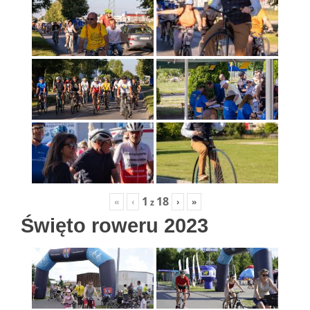
1
18
«
‹
›
»
z
Święto roweru 2023