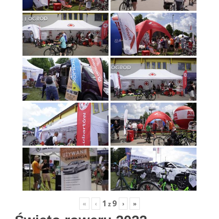
1
9
«
‹
›
»
z