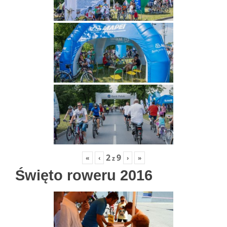
2
9
«
‹
›
»
z
Święto roweru 2016