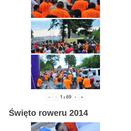
1
69
«
‹
›
»
z
Święto roweru 2014