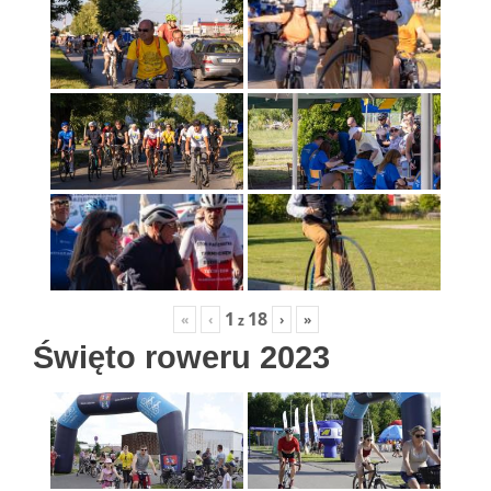
1
18
«
‹
›
»
z
Święto roweru 2023