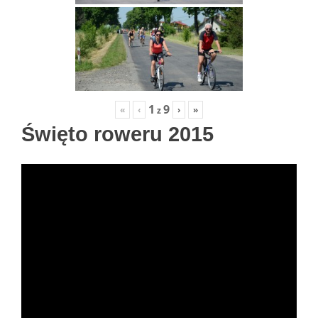
1
9
«
‹
›
»
z
Święto roweru 2015