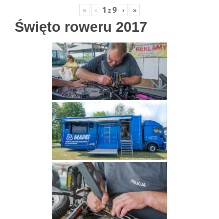
1
9
«
‹
›
»
z
Święto roweru 2017