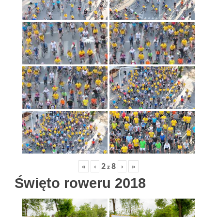
2
8
«
‹
›
»
z
Święto roweru 2018