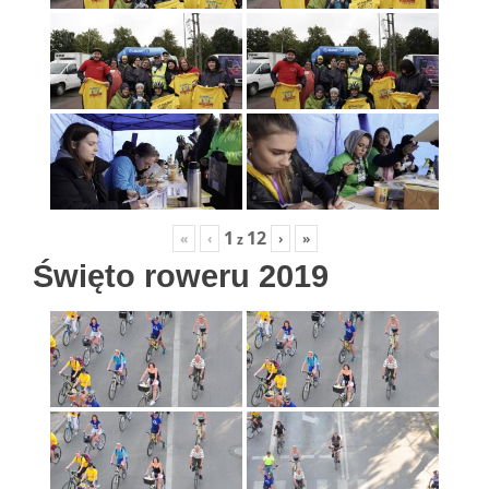
1
12
«
‹
›
»
z
Święto roweru 2019