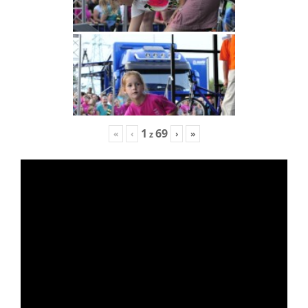
1
69
«
‹
›
»
z