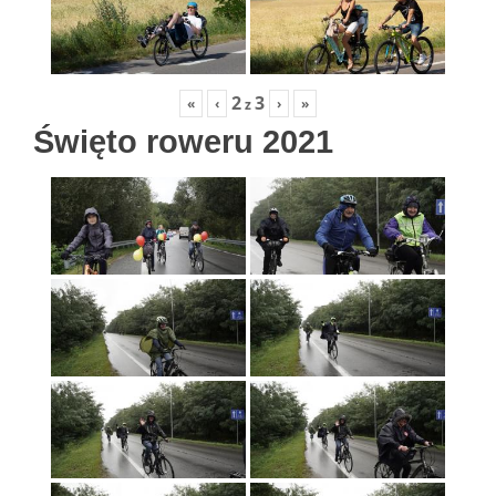
2
3
«
‹
›
»
z
Święto roweru 2021