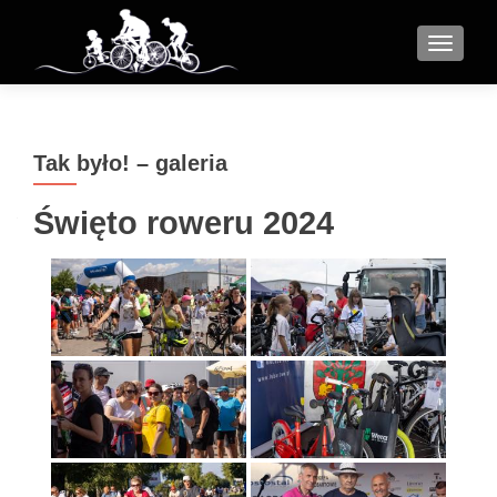
MENU
Tak było! – galeria
Święto roweru 2024