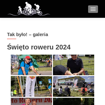
MENU
Tak było! – galeria
Święto roweru 2024