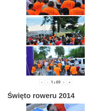
1
69
«
‹
›
»
z
Święto roweru 2014