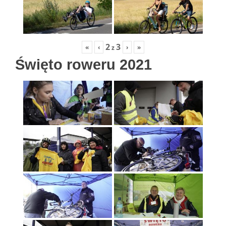
2
3
«
‹
›
»
z
Święto roweru 2021