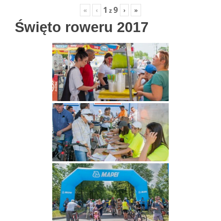
1
9
«
‹
›
»
z
Święto roweru 2017