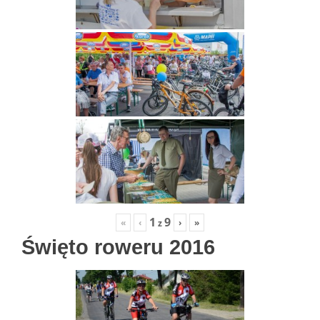
1
9
«
‹
›
»
z
Święto roweru 2016