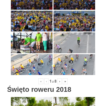
1
8
«
‹
›
»
z
Święto roweru 2018