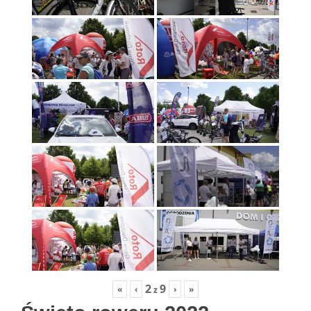
2
9
«
‹
›
»
z