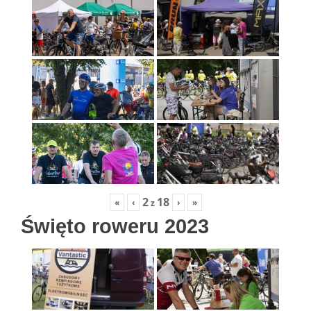
2
18
«
‹
›
»
z
Święto roweru 2023