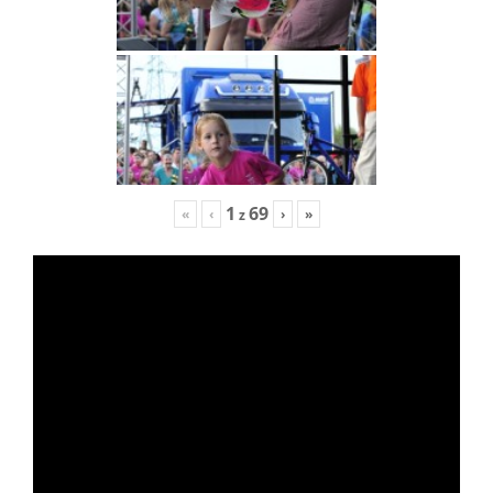
1
69
«
‹
›
»
z