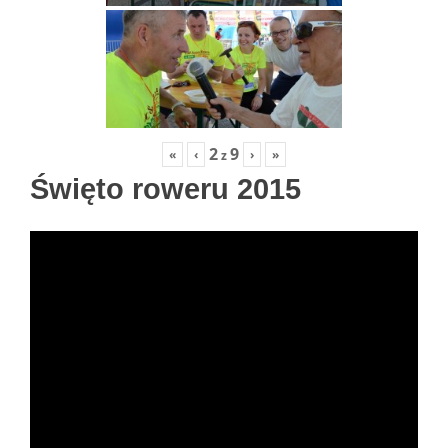
2
9
«
‹
›
»
z
Święto roweru 2015