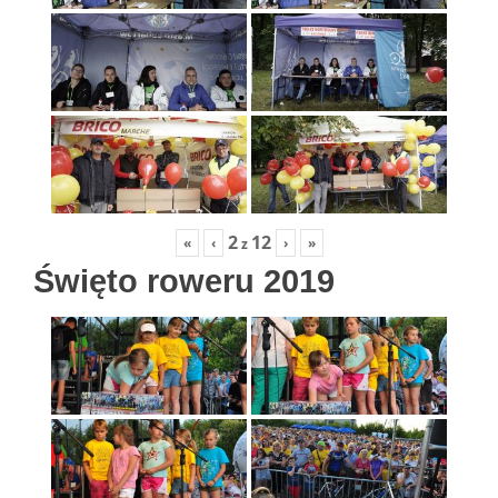
2
12
«
‹
›
»
z
Święto roweru 2019