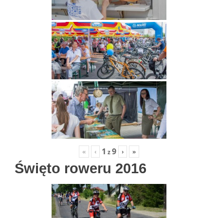
1
9
«
‹
›
»
z
Święto roweru 2016