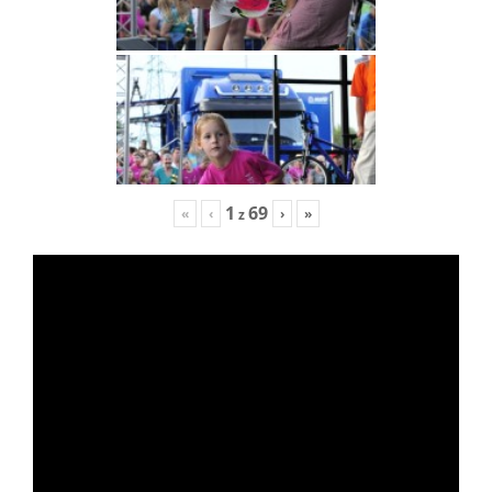
1
69
«
‹
›
»
z