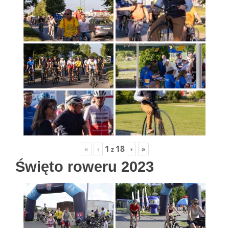
1
18
«
‹
›
»
z
Święto roweru 2023