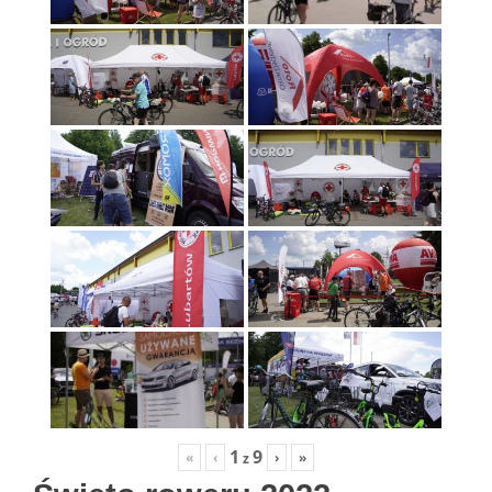
1
9
«
‹
›
»
z