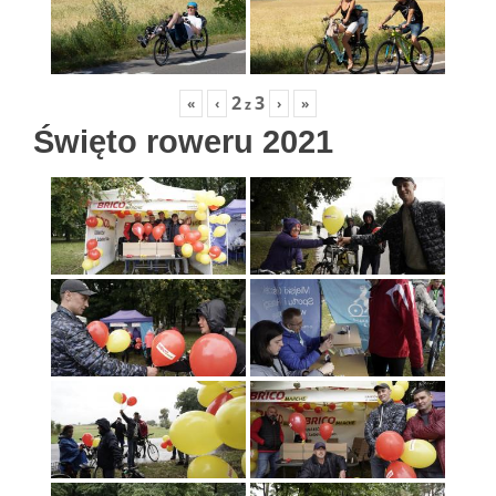
2
3
«
‹
›
»
z
Święto roweru 2021