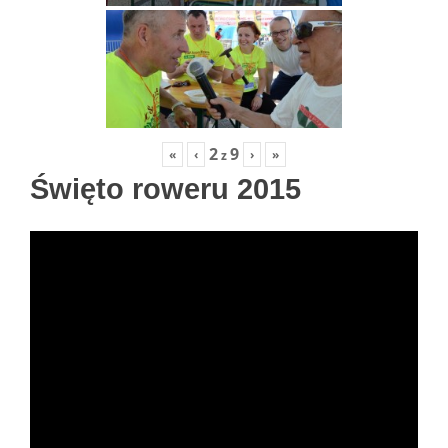
2
9
«
‹
›
»
z
Święto roweru 2015