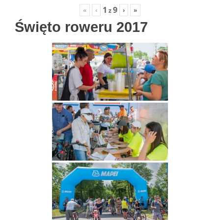
1
9
«
‹
›
»
z
Święto roweru 2017