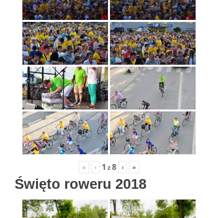
1
8
«
‹
›
»
z
Święto roweru 2018