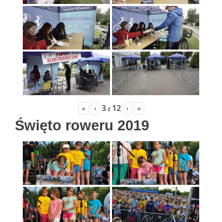
3
12
«
‹
›
»
z
Święto roweru 2019