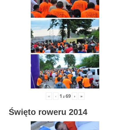
1
69
«
‹
›
»
z
Święto roweru 2014