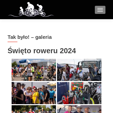
MENU
Tak było! – galeria
Święto roweru 2024