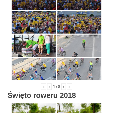
1
8
«
‹
›
»
z
Święto roweru 2018