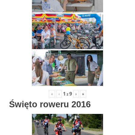
1
9
«
‹
›
»
z
Święto roweru 2016