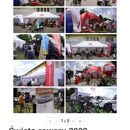
1
9
«
‹
›
»
z