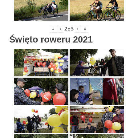
2
3
«
‹
›
»
z
Święto roweru 2021