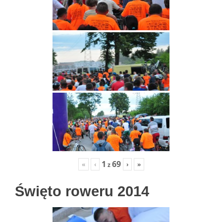
1
69
«
‹
›
»
z
Święto roweru 2014