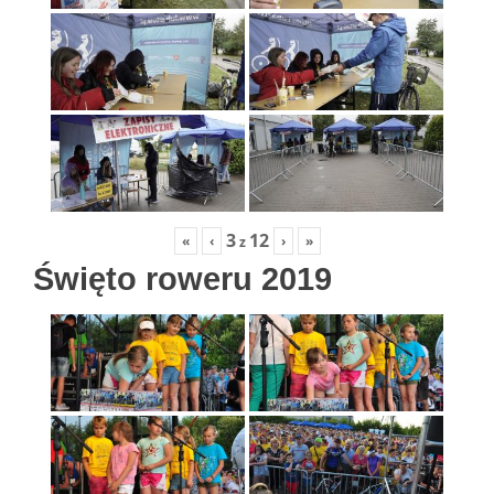
3
12
«
‹
›
»
z
Święto roweru 2019