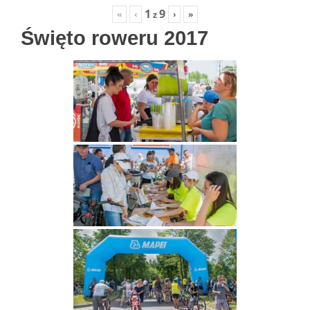
1
9
«
‹
›
»
z
Święto roweru 2017