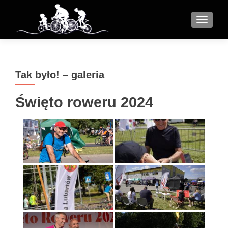
MENU
Tak było! – galeria
Święto roweru 2024