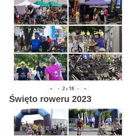
2
18
«
‹
›
»
z
Święto roweru 2023