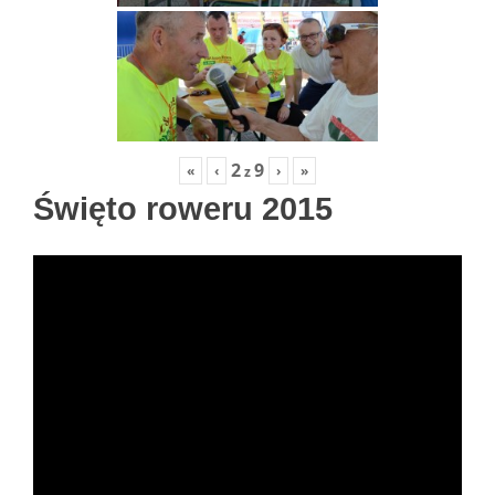
2
9
«
‹
›
»
z
Święto roweru 2015