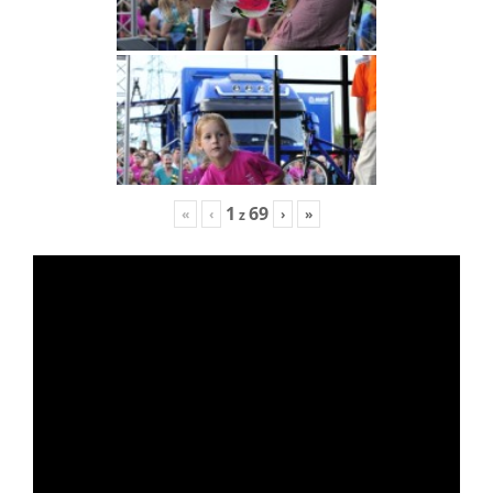
1
69
«
‹
›
»
z