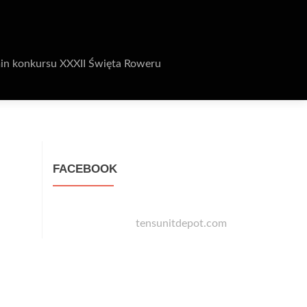
in konkursu XXXII Święta Roweru
FACEBOOK
tensunitdepot.com