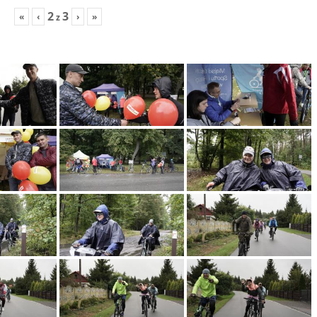
2
3
«
‹
›
»
z