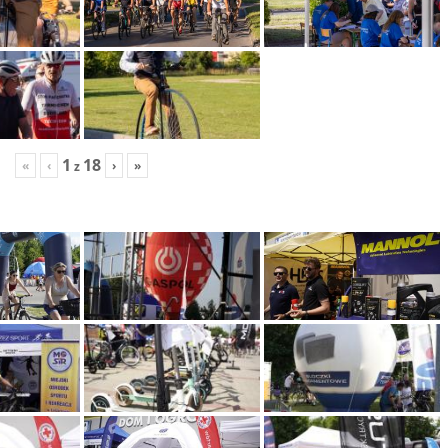
1
18
«
‹
›
»
z