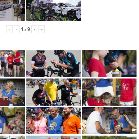
1
9
«
‹
›
»
z