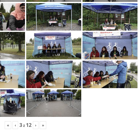
3
12
«
‹
›
»
z