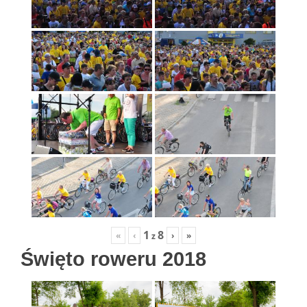
1
8
«
‹
›
»
z
Święto roweru 2018