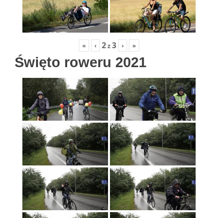
2
3
«
‹
›
»
z
Święto roweru 2021