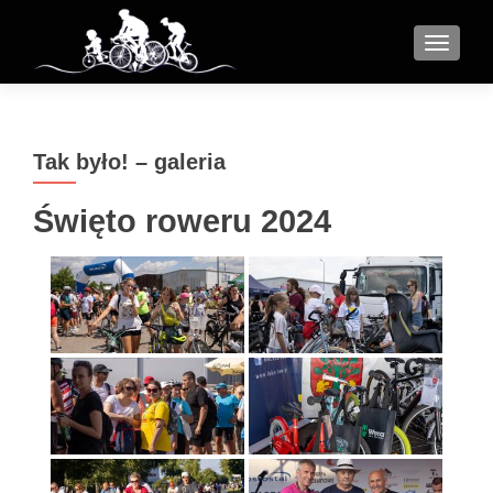
MENU
Tak było! – galeria
Święto roweru 2024