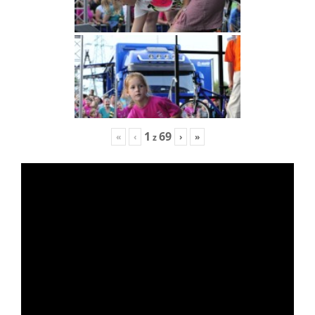
1
69
«
‹
›
»
z