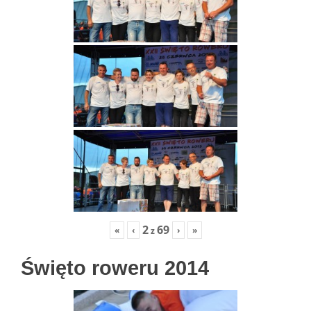
2
69
«
‹
›
»
z
Święto roweru 2014