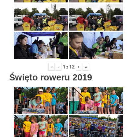
1
12
«
‹
›
»
z
Święto roweru 2019