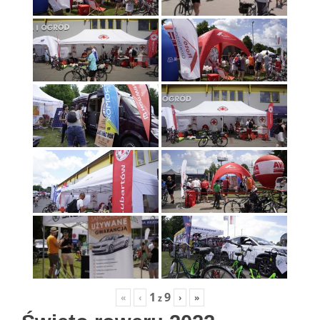
1
9
«
‹
›
»
z