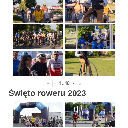
1
18
«
‹
›
»
z
Święto roweru 2023