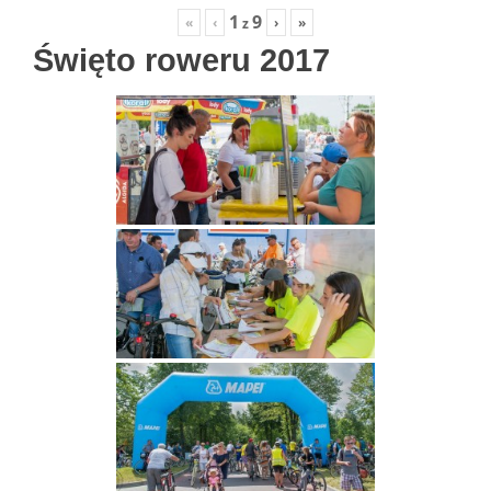
1
9
«
‹
›
»
z
Święto roweru 2017