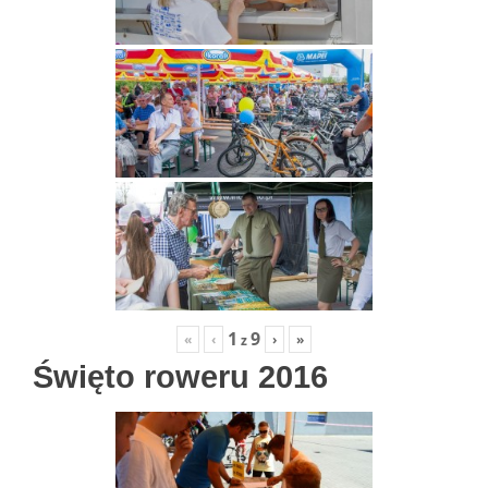
1
9
«
‹
›
»
z
Święto roweru 2016