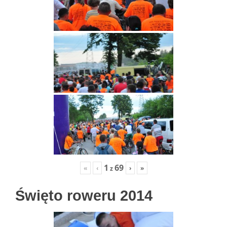
1
69
«
‹
›
»
z
Święto roweru 2014