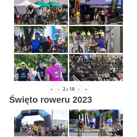
2
18
«
‹
›
»
z
Święto roweru 2023