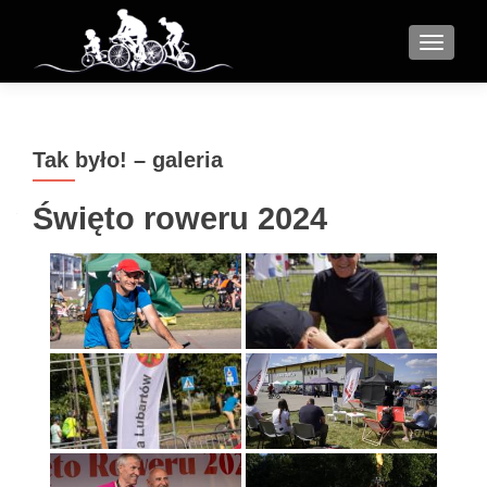
MENU
Tak było! – galeria
Święto roweru 2024