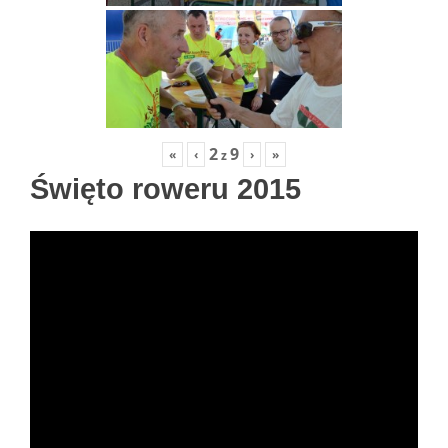
2
9
«
‹
›
»
z
Święto roweru 2015