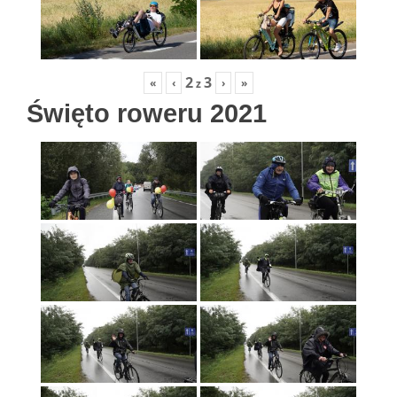
2
3
«
‹
›
»
z
Święto roweru 2021