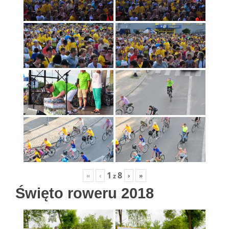
1
8
«
‹
›
»
z
Święto roweru 2018