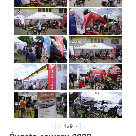
1
9
«
‹
›
»
z