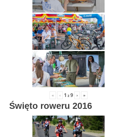
1
9
«
‹
›
»
z
Święto roweru 2016