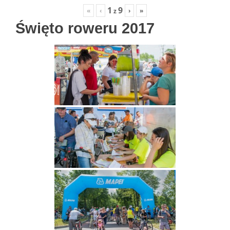
1
9
«
‹
›
»
z
Święto roweru 2017