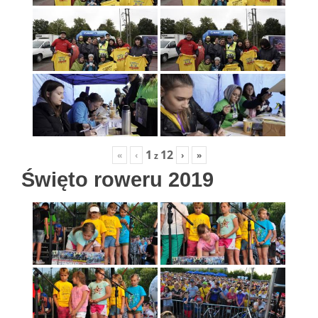
1
12
«
‹
›
»
z
Święto roweru 2019