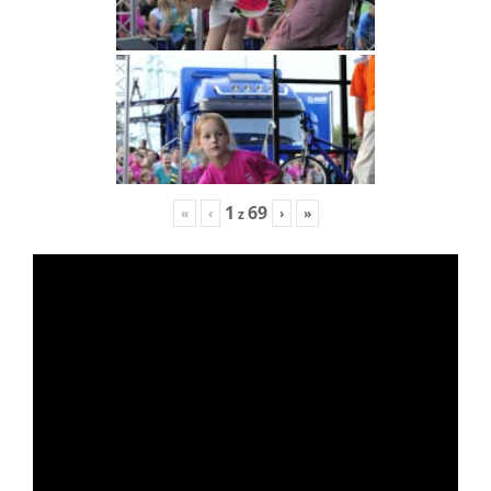
1
69
«
‹
›
»
z