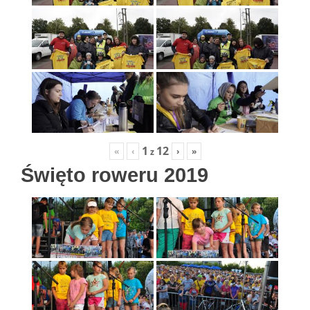
1
12
«
‹
›
»
z
Święto roweru 2019