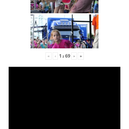
1
69
«
‹
›
»
z