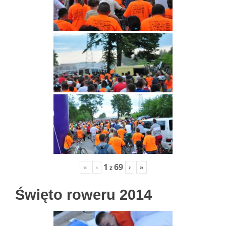
1
69
«
‹
›
»
z
Święto roweru 2014