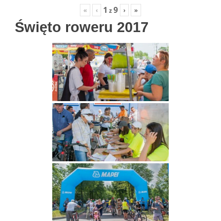
1
9
«
‹
›
»
z
Święto roweru 2017