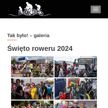
MENU
Tak było! – galeria
Święto roweru 2024