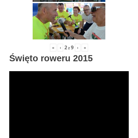
2
9
«
‹
›
»
z
Święto roweru 2015