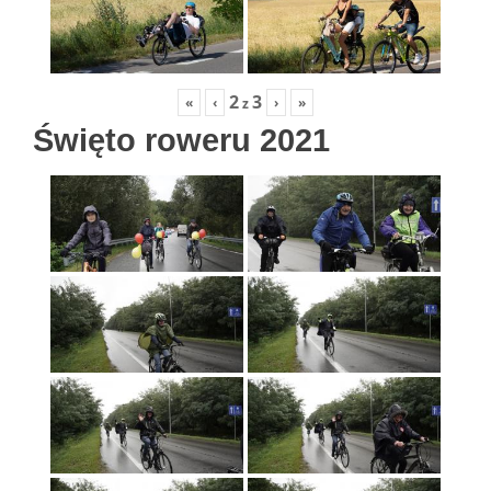
2
3
«
‹
›
»
z
Święto roweru 2021