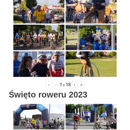
1
18
«
‹
›
»
z
Święto roweru 2023