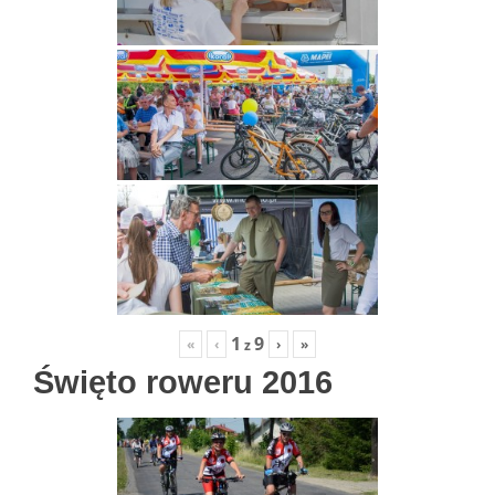
1
9
«
‹
›
»
z
Święto roweru 2016