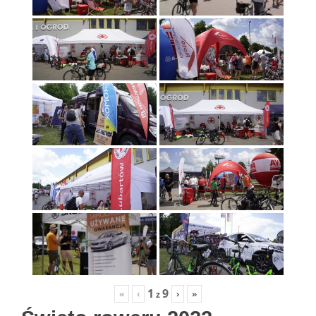
1
9
«
‹
›
»
z