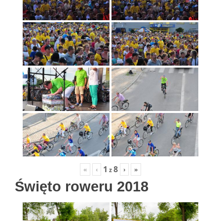
1
8
«
‹
›
»
z
Święto roweru 2018