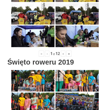
1
12
«
‹
›
»
z
Święto roweru 2019