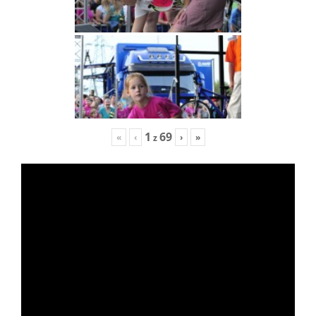
1
69
«
‹
›
»
z