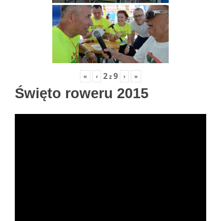
2
9
«
‹
›
»
z
Święto roweru 2015