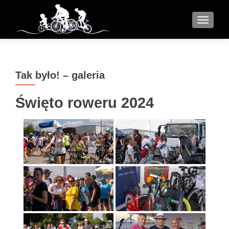
MENU
Tak było! – galeria
Święto roweru 2024