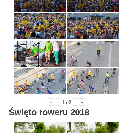
1
8
«
‹
›
»
z
Święto roweru 2018