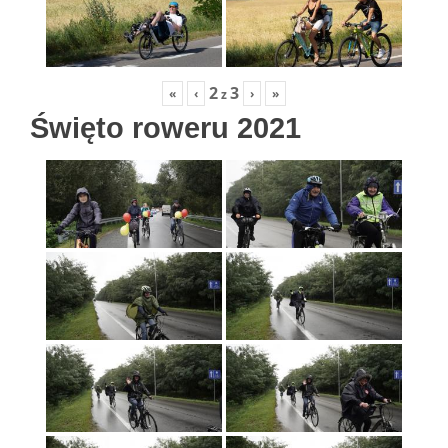
2
3
«
‹
›
»
z
Święto roweru 2021