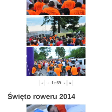
1
69
«
‹
›
»
z
Święto roweru 2014