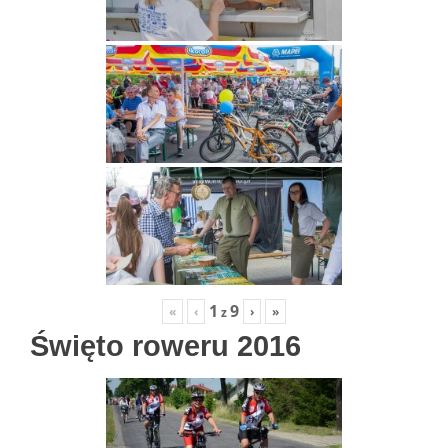
1
9
«
‹
›
»
z
Święto roweru 2016