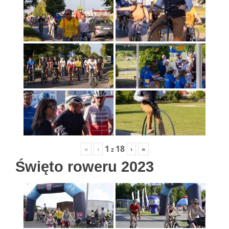
1
18
«
‹
›
»
z
Święto roweru 2023