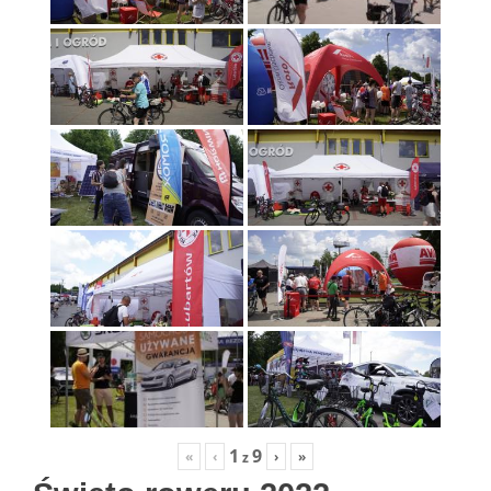
1
9
«
‹
›
»
z