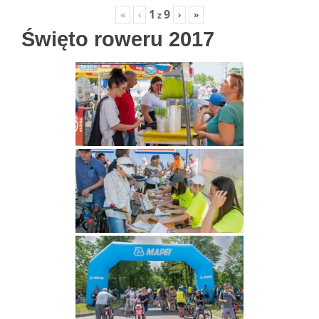
1
9
«
‹
›
»
z
Święto roweru 2017