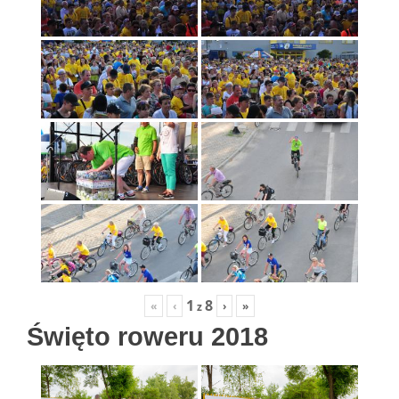
1
8
«
‹
›
»
z
Święto roweru 2018