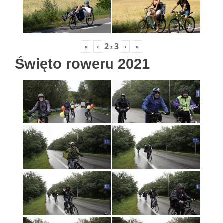
2
3
«
‹
›
»
z
Święto roweru 2021