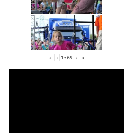
1
69
«
‹
›
»
z