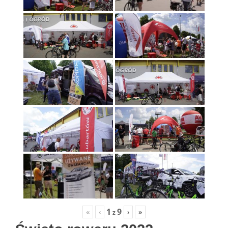
1
9
«
‹
›
»
z