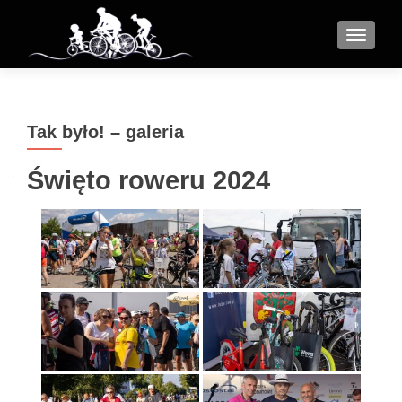
MENU
Tak było! – galeria
Święto roweru 2024