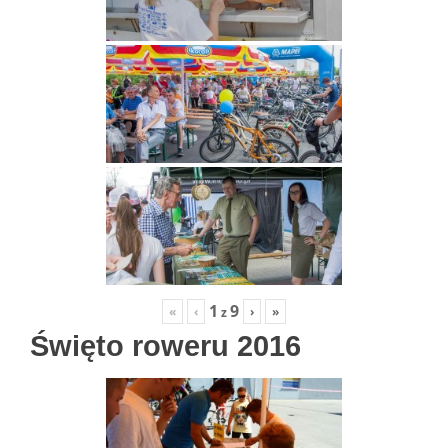
1
9
«
‹
›
»
z
Święto roweru 2016