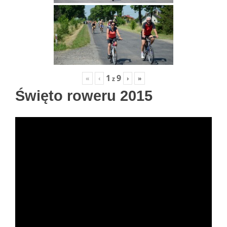
1
9
«
‹
›
»
z
Święto roweru 2015