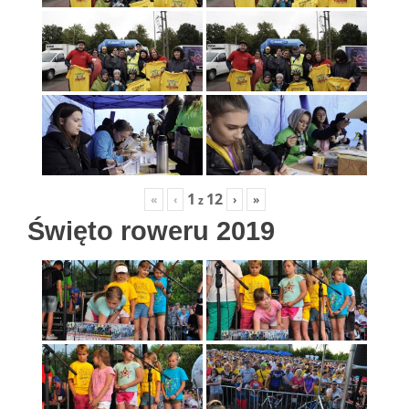
1
12
«
‹
›
»
z
Święto roweru 2019