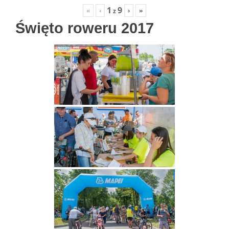
1
9
«
‹
›
»
z
Święto roweru 2017