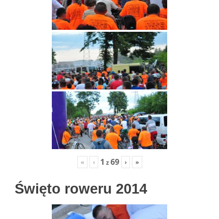
1
69
«
‹
›
»
z
Święto roweru 2014