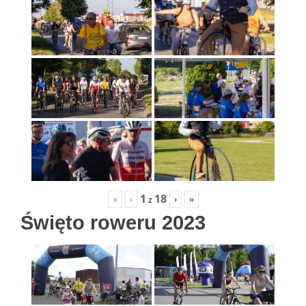
1
18
«
‹
›
»
z
Święto roweru 2023