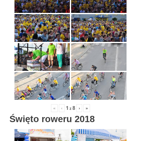
1
8
«
‹
›
»
z
Święto roweru 2018