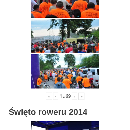
1
69
«
‹
›
»
z
Święto roweru 2014