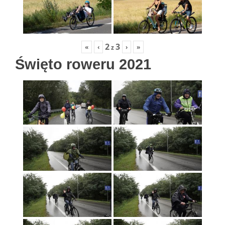
2
3
«
‹
›
»
z
Święto roweru 2021