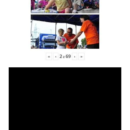
2
69
«
‹
›
»
z