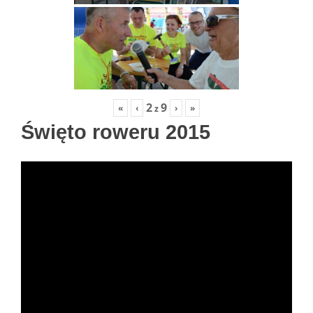
2
9
«
‹
›
»
z
Święto roweru 2015