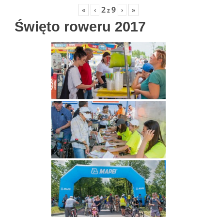
2
9
«
‹
›
»
z
Święto roweru 2017