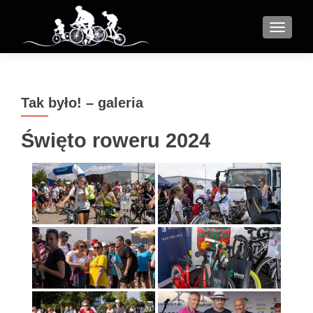
MENU
Tak było! – galeria
Święto roweru 2024