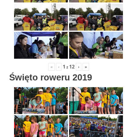
1
12
«
‹
›
»
z
Święto roweru 2019