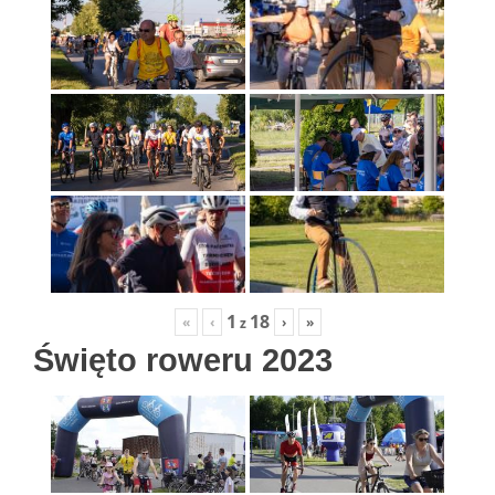
1
18
«
‹
›
»
z
Święto roweru 2023