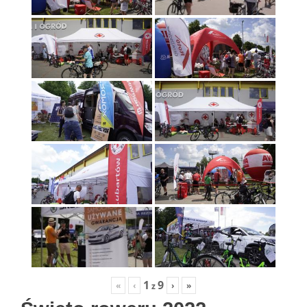
1
9
«
‹
›
»
z