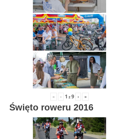
1
9
«
‹
›
»
z
Święto roweru 2016