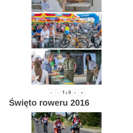
1
9
«
‹
›
»
z
Święto roweru 2016