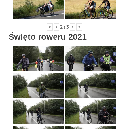
2
3
«
‹
›
»
z
Święto roweru 2021