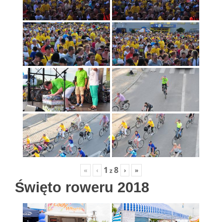
1
8
«
‹
›
»
z
Święto roweru 2018