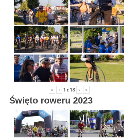
1
18
«
‹
›
»
z
Święto roweru 2023