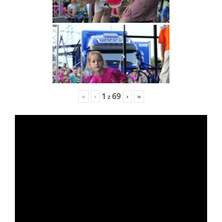
1
69
«
‹
›
»
z