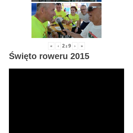
2
9
«
‹
›
»
z
Święto roweru 2015