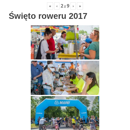
2
9
«
‹
›
»
z
Święto roweru 2017