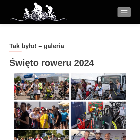
MENU
Tak było! – galeria
Święto roweru 2024