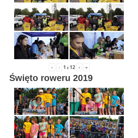
1
12
«
‹
›
»
z
Święto roweru 2019