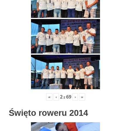
2
69
«
‹
›
»
z
Święto roweru 2014