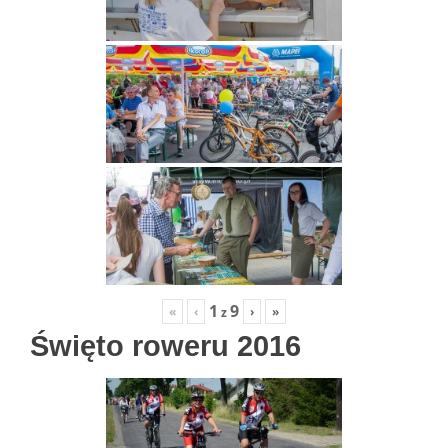
1
9
«
‹
›
»
z
Święto roweru 2016