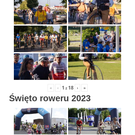
1
18
«
‹
›
»
z
Święto roweru 2023