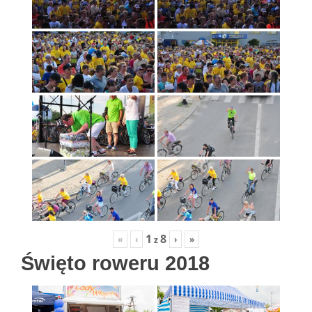
1
8
«
‹
›
»
z
Święto roweru 2018