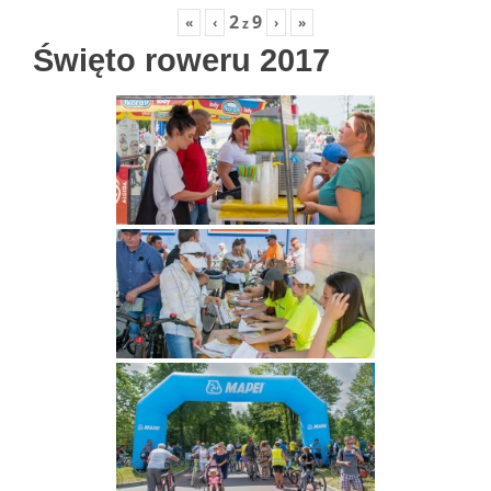
2
9
«
‹
›
»
z
Święto roweru 2017