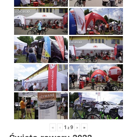
1
9
«
‹
›
»
z