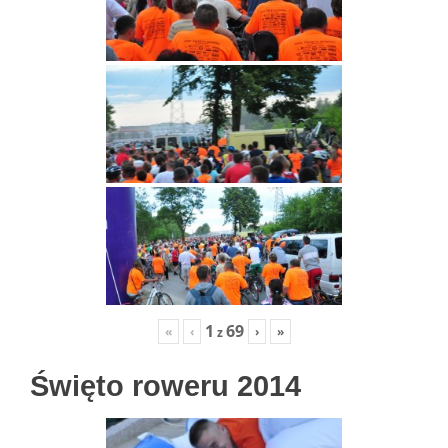
1
69
«
‹
›
»
z
Święto roweru 2014