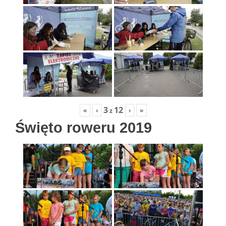
3
12
«
‹
›
»
z
Święto roweru 2019