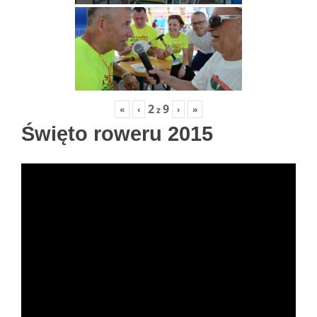
2
9
«
‹
›
»
z
Święto roweru 2015