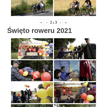
2
3
«
‹
›
»
z
Święto roweru 2021