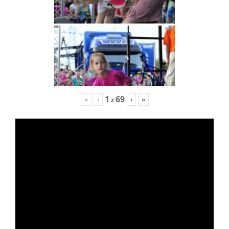
1
69
«
‹
›
»
z