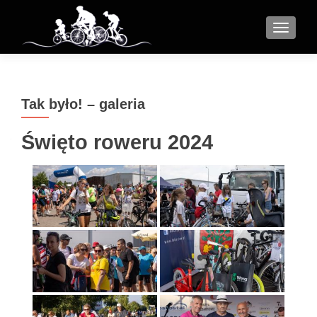
MENU
Tak było! – galeria
Święto roweru 2024