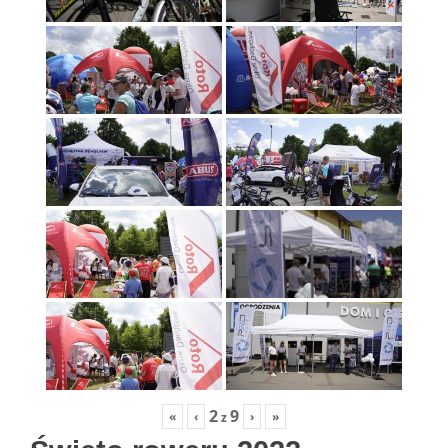
2
9
«
‹
›
»
z