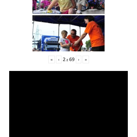
2
69
«
‹
›
»
z