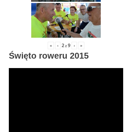
2
9
«
‹
›
»
z
Święto roweru 2015