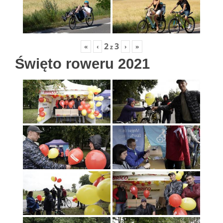
2
3
«
‹
›
»
z
Święto roweru 2021