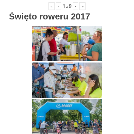
1
9
«
‹
›
»
z
Święto roweru 2017