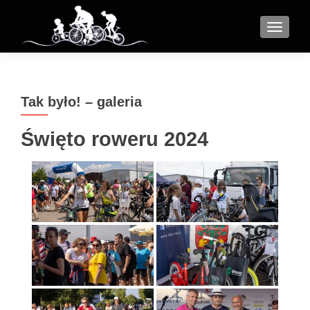
MENU
Tak było! – galeria
Święto roweru 2024