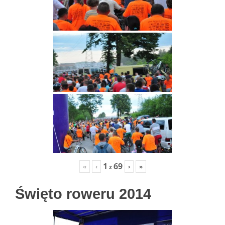
1
69
«
‹
›
»
z
Święto roweru 2014