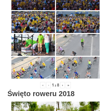
1
8
«
‹
›
»
z
Święto roweru 2018