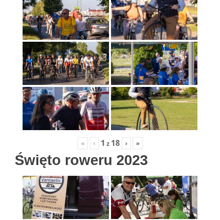
1
18
«
‹
›
»
z
Święto roweru 2023