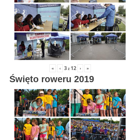
3
12
«
‹
›
»
z
Święto roweru 2019