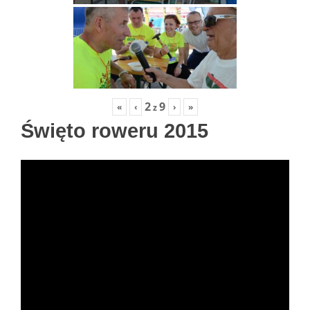
2
9
«
‹
›
»
z
Święto roweru 2015