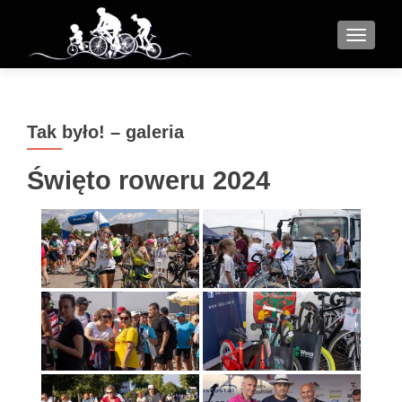
MENU
Tak było! – galeria
Święto roweru 2024