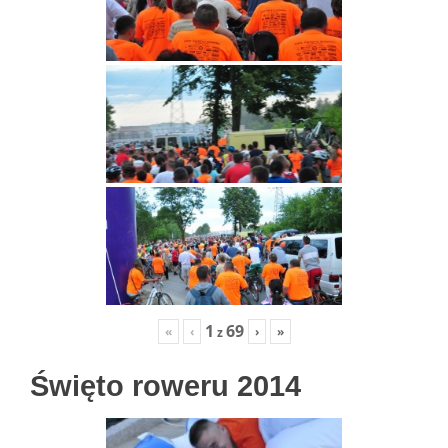
1
69
«
‹
›
»
z
Święto roweru 2014