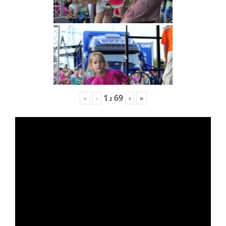
1
69
«
‹
›
»
z