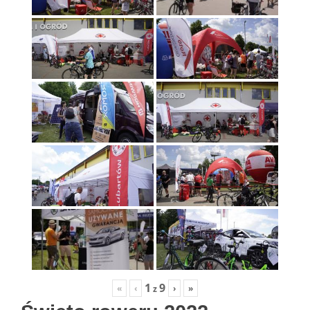
1
9
«
‹
›
»
z