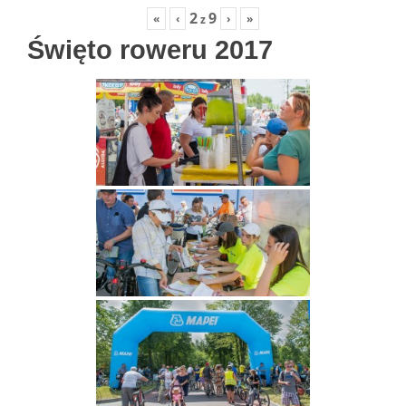
2
9
«
‹
›
»
z
Święto roweru 2017