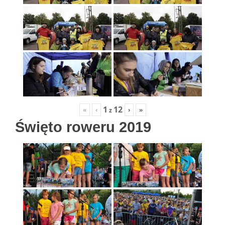
1
12
«
‹
›
»
z
Święto roweru 2019