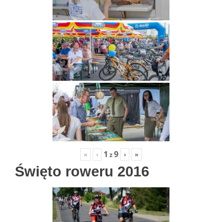
1
9
«
‹
›
»
z
Święto roweru 2016