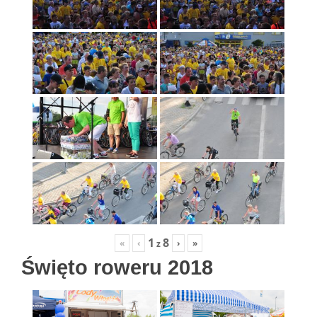
1
8
«
‹
›
»
z
Święto roweru 2018