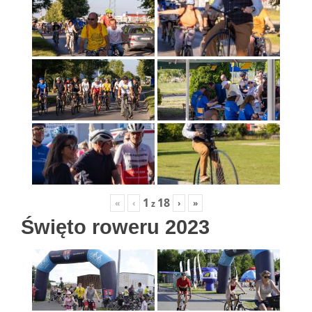
1
18
«
‹
›
»
z
Święto roweru 2023