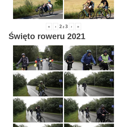
2
3
«
‹
›
»
z
Święto roweru 2021