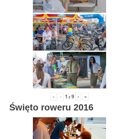
1
9
«
‹
›
»
z
Święto roweru 2016