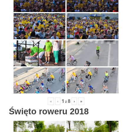
1
8
«
‹
›
»
z
Święto roweru 2018