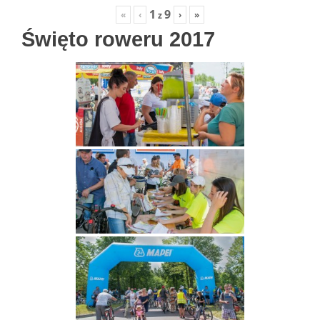
1
9
«
‹
›
»
z
Święto roweru 2017