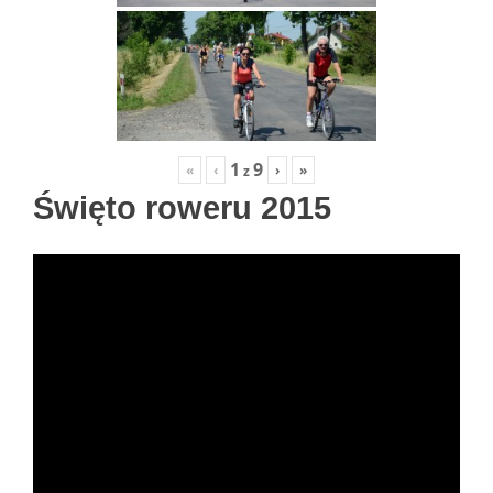
1
9
«
‹
›
»
z
Święto roweru 2015