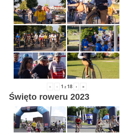
1
18
«
‹
›
»
z
Święto roweru 2023