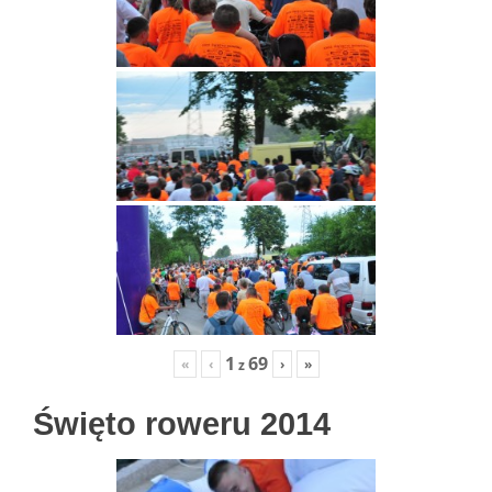
1
69
«
‹
›
»
z
Święto roweru 2014