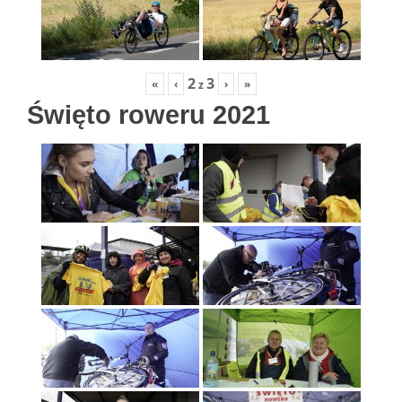
2
3
«
‹
›
»
z
Święto roweru 2021