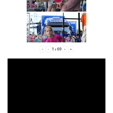
1
69
«
‹
›
»
z