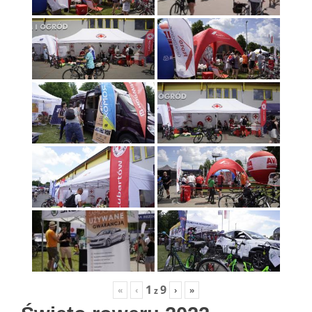
1
9
«
‹
›
»
z