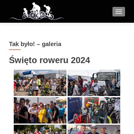
MENU
Tak było! – galeria
Święto roweru 2024