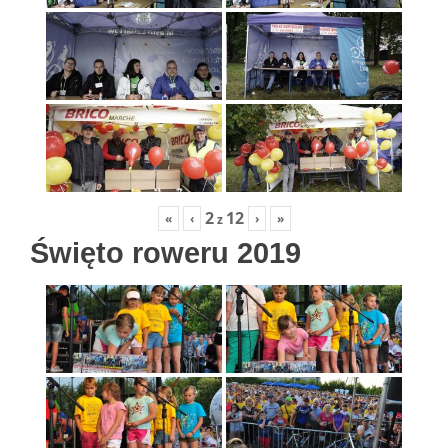
2
12
«
‹
›
»
z
Święto roweru 2019