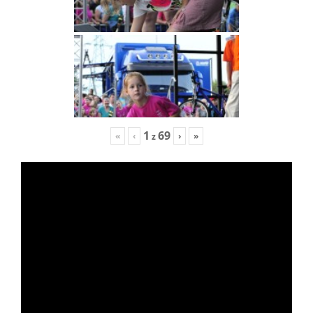
1
69
«
‹
›
»
z