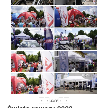
2
9
«
‹
›
»
z