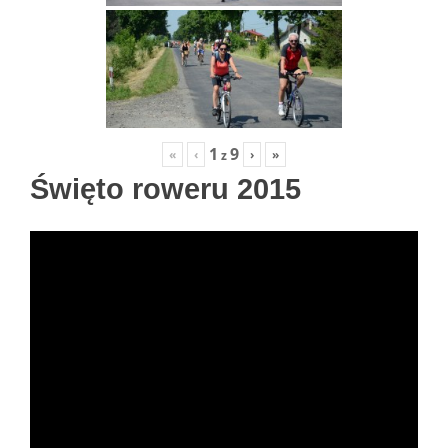
1
9
«
‹
›
»
z
Święto roweru 2015