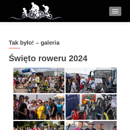
MENU
Tak było! – galeria
Święto roweru 2024