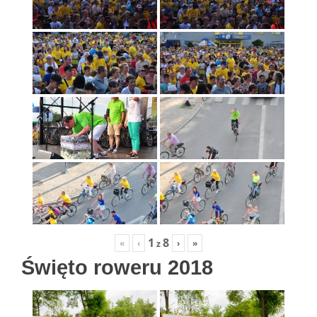
1
8
«
‹
›
»
z
Święto roweru 2018