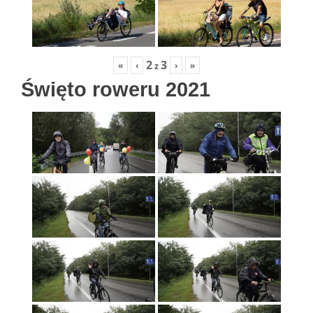
2
3
«
‹
›
»
z
Święto roweru 2021