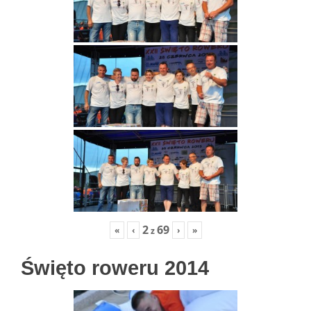
2
69
«
‹
›
»
z
Święto roweru 2014