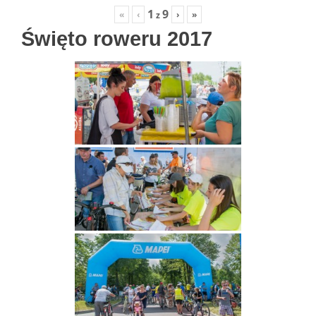
1
9
«
‹
›
»
z
Święto roweru 2017