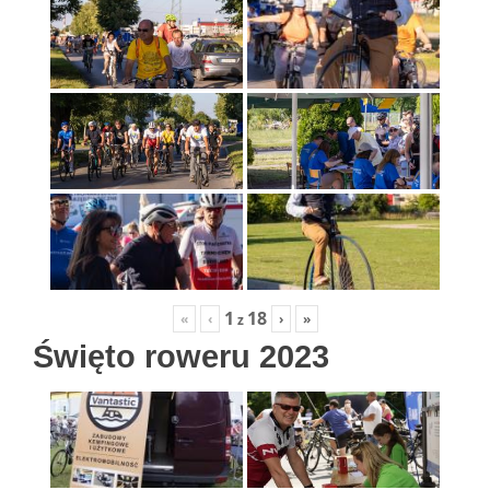
1
18
«
‹
›
»
z
Święto roweru 2023