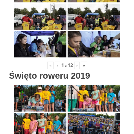
1
12
«
‹
›
»
z
Święto roweru 2019