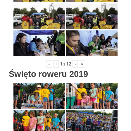
1
12
«
‹
›
»
z
Święto roweru 2019