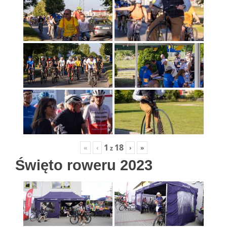
1
18
«
‹
›
»
z
Święto roweru 2023