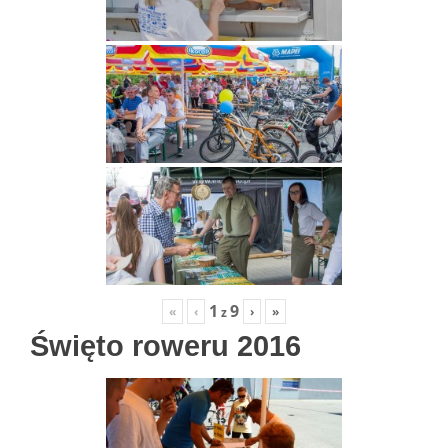
1
9
«
‹
›
»
z
Święto roweru 2016