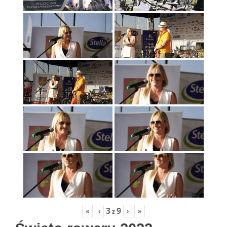
3
9
«
‹
›
»
z