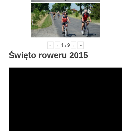
1
9
«
‹
›
»
z
Święto roweru 2015