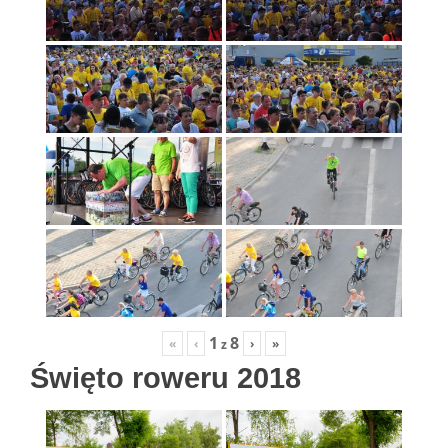
1
8
«
‹
›
»
z
Święto roweru 2018