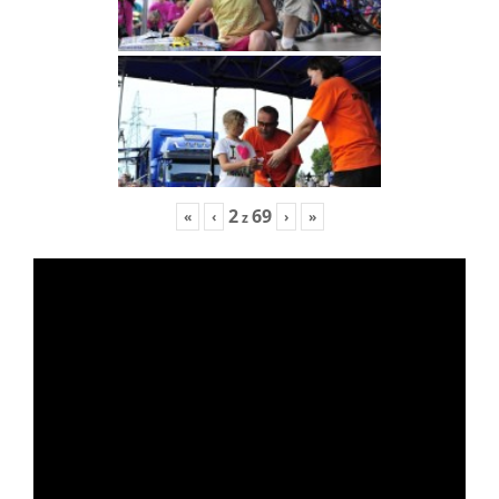
2
69
«
‹
›
»
z