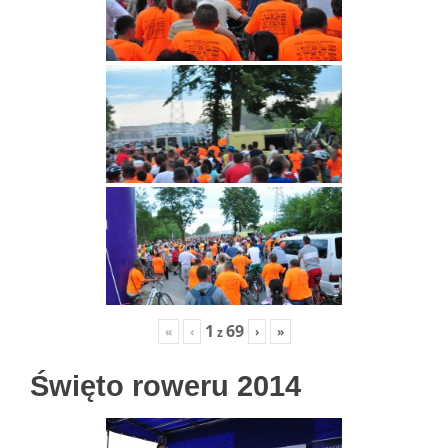
1
69
«
‹
›
»
z
Święto roweru 2014