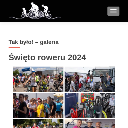
MENU
Tak było! – galeria
Święto roweru 2024