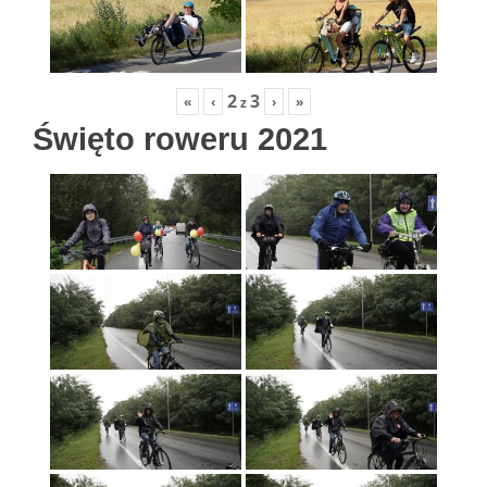
2
3
«
‹
›
»
z
Święto roweru 2021