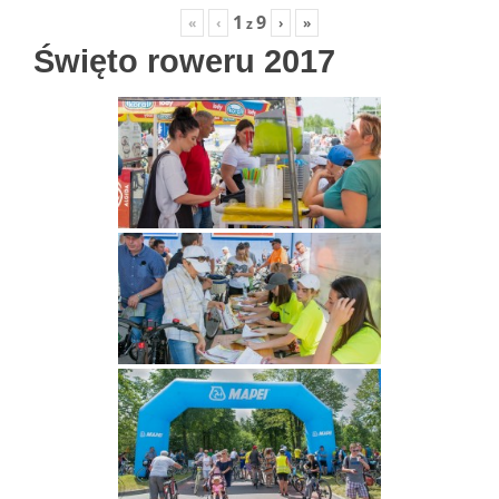
1
9
«
‹
›
»
z
Święto roweru 2017