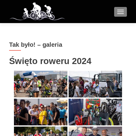
MENU
Tak było! – galeria
Święto roweru 2024