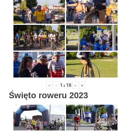
1
18
«
‹
›
»
z
Święto roweru 2023