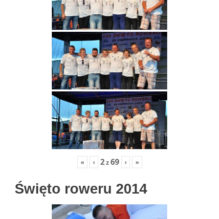
2
69
«
‹
›
»
z
Święto roweru 2014