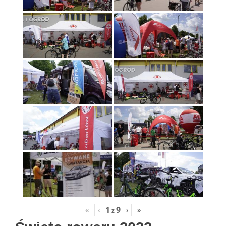
1
9
«
‹
›
»
z