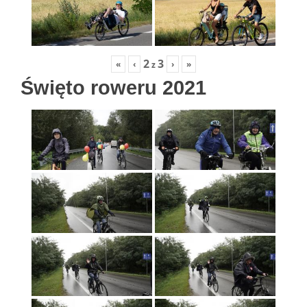
2
3
«
‹
›
»
z
Święto roweru 2021