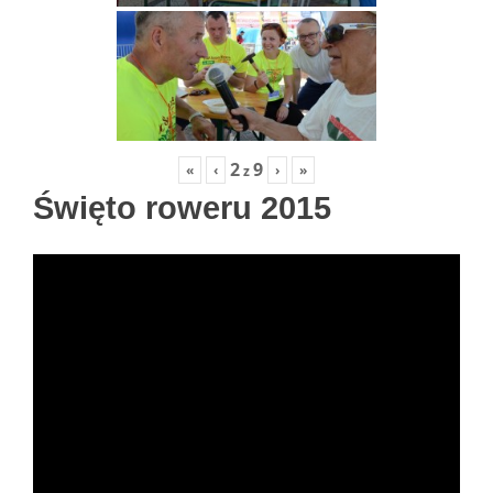
2
9
«
‹
›
»
z
Święto roweru 2015