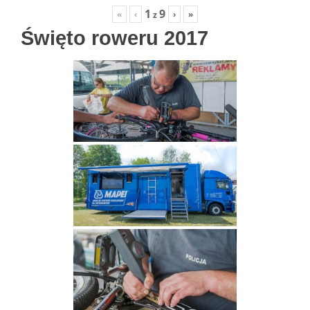
1
9
«
‹
›
»
z
Święto roweru 2017