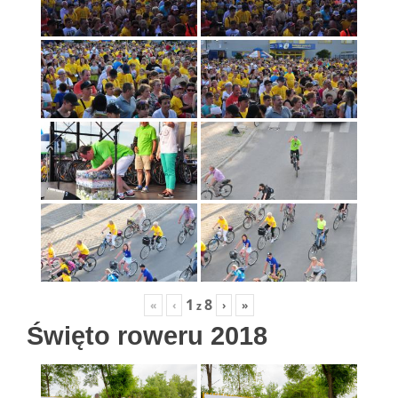
1
8
«
‹
›
»
z
Święto roweru 2018