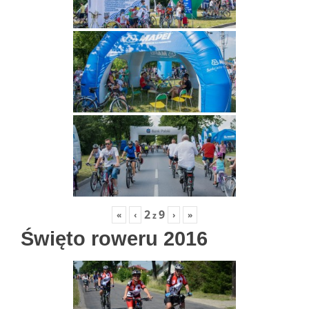
2
9
«
‹
›
»
z
Święto roweru 2016