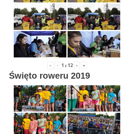
1
12
«
‹
›
»
z
Święto roweru 2019