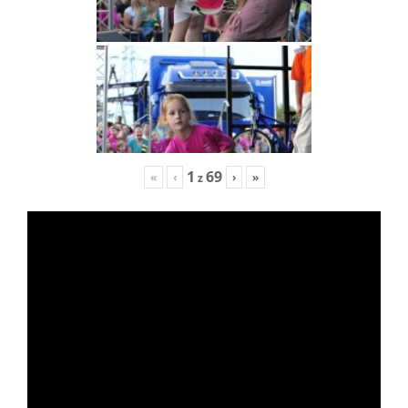
1
69
«
‹
›
»
z