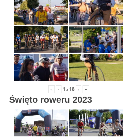
1
18
«
‹
›
»
z
Święto roweru 2023