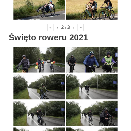
2
3
«
‹
›
»
z
Święto roweru 2021