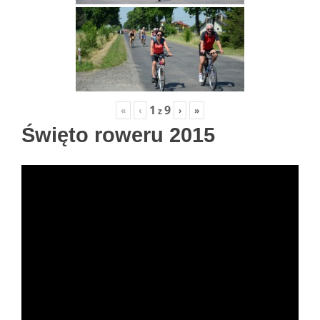
1
9
«
‹
›
»
z
Święto roweru 2015