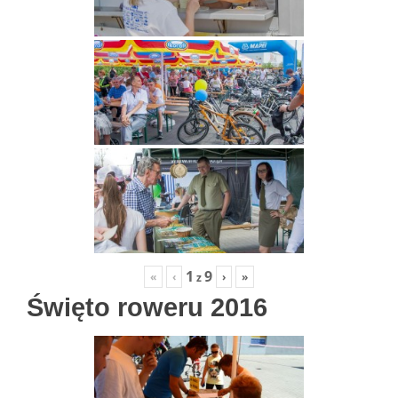
1
9
«
‹
›
»
z
Święto roweru 2016