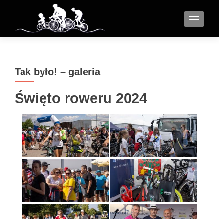
MENU
Tak było! – galeria
Święto roweru 2024