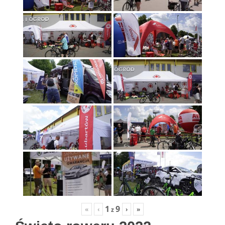
1
9
«
‹
›
»
z