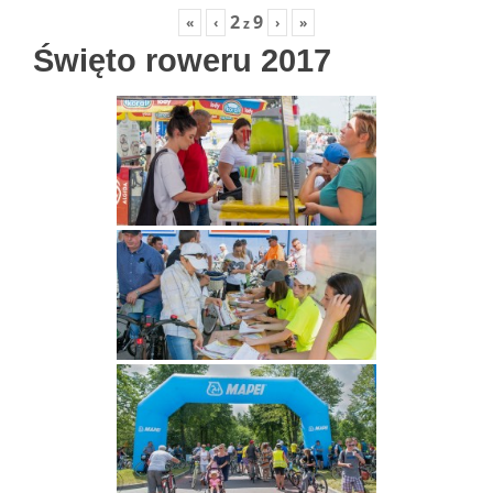
2
9
«
‹
›
»
z
Święto roweru 2017