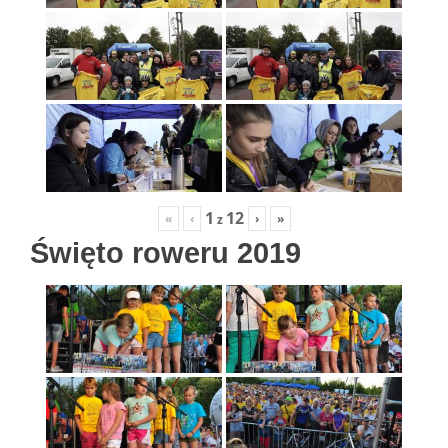
1
12
«
‹
›
»
z
Święto roweru 2019