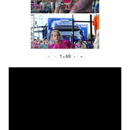
1
69
«
‹
›
»
z