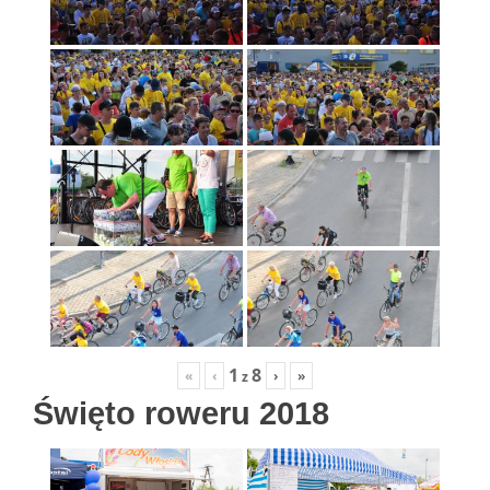
1
8
«
‹
›
»
z
Święto roweru 2018