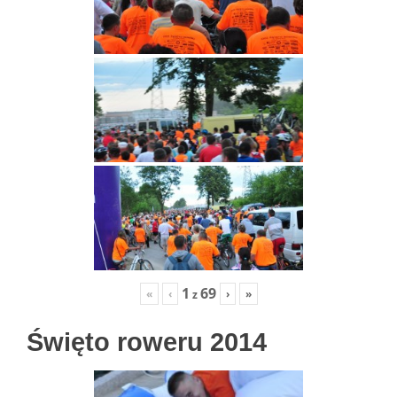
1
69
«
‹
›
»
z
Święto roweru 2014